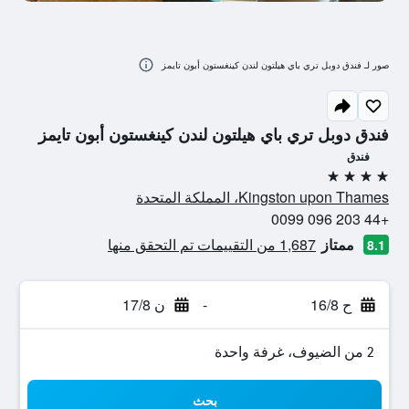
صور لـ فندق دوبل تري باي هيلتون لندن كينغستون أبون تايمز
فندق دوبل تري باي هيلتون لندن كينغستون أبون تايمز
فندق
4 نجوم
Kingston upon Thames، المملكة المتحدة
+44 203 096 0099
ممتاز
1,687 من التقييمات تم التحقق منها
8.1
ح 16/8
-
ن 17/8
2 من الضيوف، غرفة واحدة
بحث