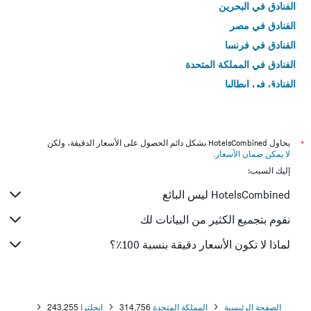
الفنادق في البحرين
الفنادق في مصر
الفنادق في فرنسا
الفنادق في المملكة المتحدة
الفنادق في إيطاليا
الفنادق في تايلاند
*
يحاول HotelsCombined بشكل دائم الحصول على الأسعار الدقيقة، ولكن
لا يمكن ضمان الأسعار
.
إليك السبب:
HotelsCombined ليس البائع
نقوم بتجميع الكثير من البيانات لك
لماذا لا تكون الأسعار دقيقة بنسبة 100٪؟
الصفحة الرئيسية
المملكة المتحدة
314,756
إنجلترا
243,255