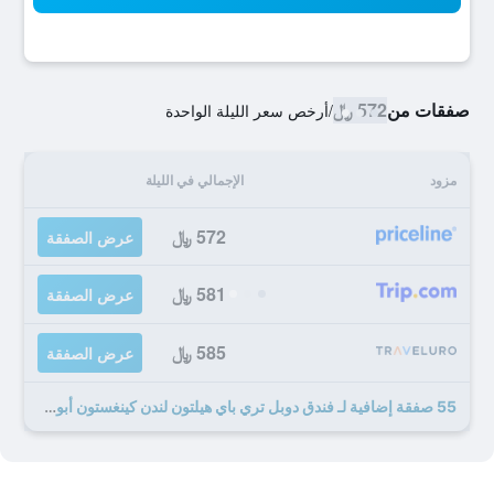
صفقات من
572 ﷼
/
أرخص سعر الليلة الواحدة
مزود
الإجمالي في الليلة
572 ﷼
عرض الصفقة
581 ﷼
عرض الصفقة
585 ﷼
عرض الصفقة
55 صفقة إضافية لـ فندق دوبل تري باي هيلتون لندن كينغستون أبون تايمز