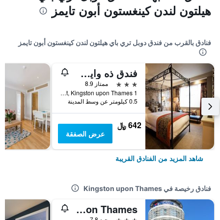
هيلتون لندن كينغستون أبون تايمز
فنادق بالقرب من فندق دوبل تري باي هيلتون لندن كينغستون أبون تايمز
فندق ذه وايت هارت
3 نجوم
ممتاز 8.9
1 High Street, Kingston upon Thames, المملكة المتحدة
0.5 كيلومتر عن وسط المدينة
642 ﷼
عرض الصفقة
شاهد المزيد من الفنادق القريبة
فنادق رخيصة في Kingston upon Thames
Travelodge London Kingston Upon Thames
3 نجوم
جيد 7.8