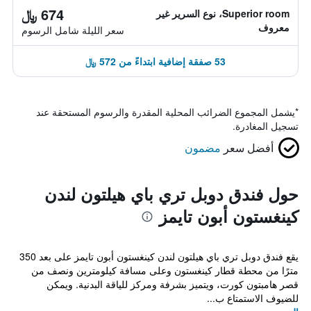
674 ﷼
Superior room، نوع السرير غير
معروف
سعر الليلة شامل الرسوم
53 صفقة إضافية ابتداءً من 572 ﷼
*
يشمل المجموع الضرائب المحلية المقدرة والرسوم المستحقة عند
تسجيل المغادرة.
أفضل سعر
مضمون
حول فندق دوبل تري باي هيلتون لندن
كينغستون أبون تايمز
يقع فندق دوبل تري باي هيلتون لندن كينغستون أبون تايمز على بعد 350
مترًا من محطة قطار كينغستون وعلى مسافة كيلومترين ونصف من
قصر هامبتون كورت، ويتميز بشرفة ومركز للياقة البدنية. ويمكن
للضيوف الاستمتاع ب...