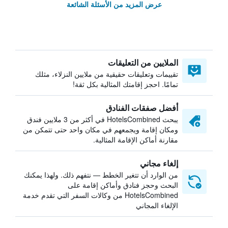
عرض المزيد من الأسئلة الشائعة
الملايين من التعليقات
تقييمات وتعليقات حقيقية من ملايين النزلاء، مثلك
تمامًا. احجز إقامتك المثالية بكل ثقة!
أفضل صفقات الفنادق
يبحث HotelsCombined في أكثر من 3 ملايين فندق
ومكان إقامة ويجمعهم في مكان واحد حتى تتمكن من
مقارنة أماكن الإقامة المثالية.
إلغاء مجاني
من الوارد أن تتغير الخطط — نتفهم ذلك. ولهذا يمكنك
البحث وحجز فنادق وأماكن إقامة على
HotelsCombined من وكالات السفر التي تقدم خدمة
الإلغاء المجاني