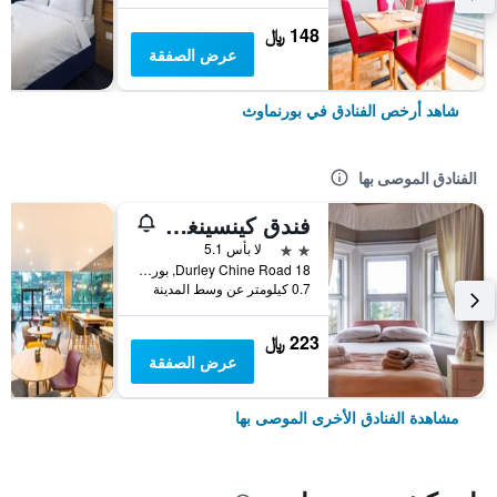
148 ﷼
عرض الصفقة
شاهد أرخص الفنادق في بورنماوث
الفنادق الموصى بها
فندق كينسينغتون
2 نجمتين
لا بأس 5.1
18 Durley Chine Road, بورنماوث, المملكة المتحدة
0.7 كيلومتر عن وسط المدينة
223 ﷼
عرض الصفقة
مشاهدة الفنادق الأخرى الموصى بها