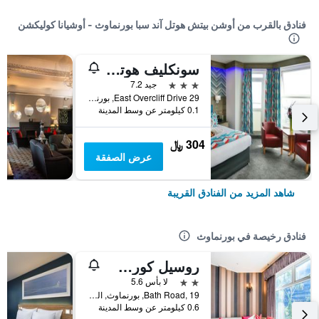
فنادق بالقرب من أوشن بيتش هوتل آند سبا بورنماوث - أوشيانا كوليكشن
سونكليف هوتل - أوشيانا كوليكشن
3 نجوم
جيد 7.2
29 East Overcliff Drive, بورنماوث, المملكة المتحدة
0.1 كيلومتر عن وسط المدينة
304 ﷼
عرض الصفقة
شاهد المزيد من الفنادق القريبة
فنادق رخيصة في بورنماوث
روسيل كورت هوتل بورنماوث سنترال
2 نجمتين
لا بأس 5.6
Bath Road, 19, بورنماوث, المملكة المتحدة
0.6 كيلومتر عن وسط المدينة