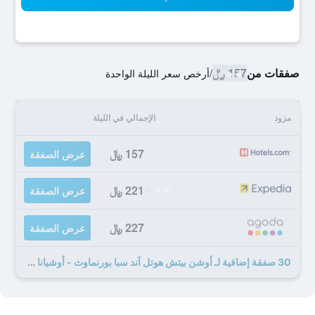
صفقات من
157 ﷼
/
أرخص سعر الليلة الواحدة
مزود
الإجمالي في الليلة
157 ﷼
عرض الصفقة
221 ﷼
عرض الصفقة
227 ﷼
عرض الصفقة
30 صفقة إضافية لـ أوشن بيتش هوتل آند سبا بورنماوث - أوشيانا كوليكشن