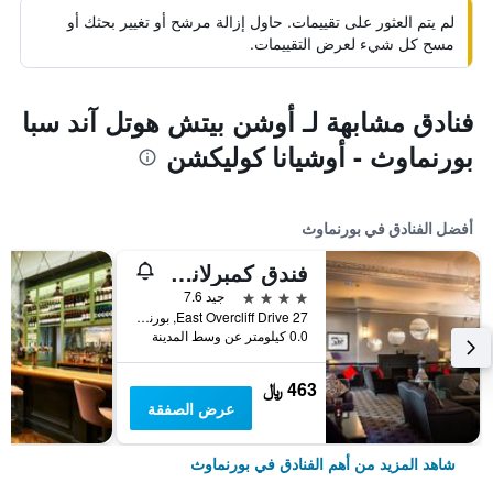
لم يتم العثور على تقييمات. حاول إزالة مرشح أو تغيير بحثك أو
مسح كل شيء لعرض التقييمات.
فنادق مشابهة لـ أوشن بيتش هوتل آند سبا
بورنماوث - أوشيانا كوليكشن
أفضل الفنادق في بورنماوث
فندق كمبرلاند - أوشينا كولكشن
4 نجوم
جيد 7.6
27 East Overcliff Drive, بورنماوث, المملكة المتحدة
0.0 كيلومتر عن وسط المدينة
463 ﷼
عرض الصفقة
شاهد المزيد من أهم الفنادق في بورنماوث