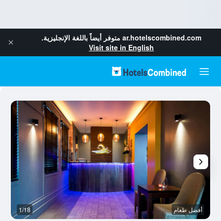
ar.hotelscombined.com
متوفر أيضاً باللغة الإنجليزية.
Visit site in English
أفضل طعام
1/18
غر