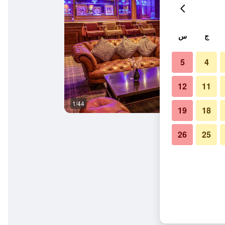
ج
س
5
4
12
11
1/44
مطعم
19
18
26
25