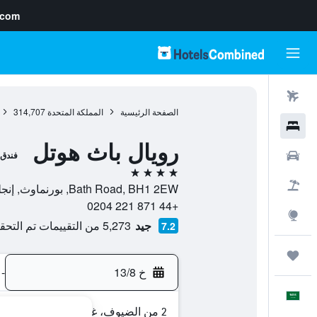
.com
رحلات طيران
الصفحة الرئيسية
المملكة المتحدة
314,707
فنادق
رويال باث هوتل
سيارات
فندق
4 نجوم
حزم العروض
Bath Road, BH1 2EW, بورنماوث, إنجلترا, المملكة المتحدة
+44 871 221 0204
استكشاف
جيد
5,273 من التقييمات تم التحقق منها
7.2
رحلات
خ 13/8
-
العَرَبِيَّة
2 من الضيوف، غرفة واحدة