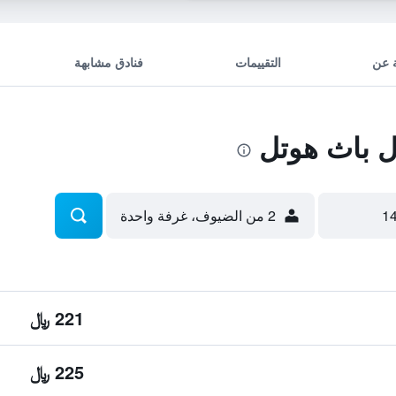
 عن
التقييمات
فنادق مشابهة
 باث هوتل
2 من الضيوف، غرفة واحدة
221 ﷼
225 ﷼