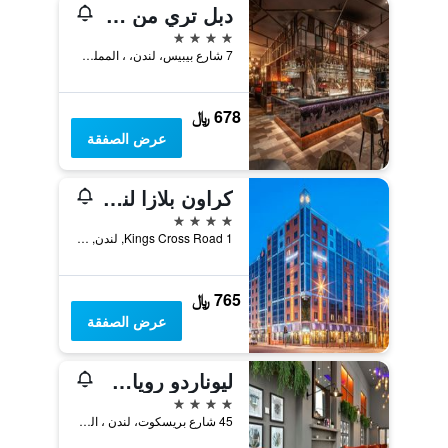
دبل تري من فندق هيلتون لندن - برج لندن
4 نجوم
7 شارع بيبيس، لندن، ، المملكة المتحدة, لندن, المملكة المتحدة
678 ﷼
عرض الصفقة
كراون بلازا لندن كينغز كروس
4 نجوم
1 Kings Cross Road, لندن, المملكة المتحدة
765 ﷼
عرض الصفقة
ليوناردو رويال لندن تاور بريدج
4 نجوم
45 شارع بريسكوت، لندن ، المملكة المتحدة, لندن, المملكة المتحدة