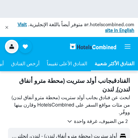
ar.hotelscombined.com
متوفر أيضاً باللغة الإنجليزية.
Visit
site in English
الفنادق الأعلى تقييماً
أرخص الفنادق
أي
الفنادقبجانب أولد ستريت (محطة مترو أنفاق
لندن), لندن
ابحث عن فنادق بجانب أولد ستريت (محطة مترو أنفاق لندن)
من مئات مواقع السفر على HotelsCombined وقارن بينها
ووفّر.
2 من الضيوف، غرفة واحدة
أولد ستريت (محطة مترو أنفاق لندن) - لندن، إنجلترا، المملكة المتحدة