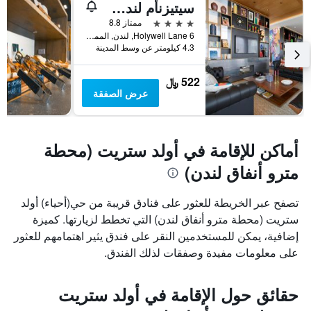
سيتيزنأم لندن شورديتش
4 نجوم
ممتاز 8.8
6 Holywell Lane, لندن, المملكة المتحدة
4.3 كيلومتر عن وسط المدينة
522 ﷼
عرض الصفقة
أماكن للإقامة في أولد ستريت (محطة
مترو أنفاق لندن)
تصفح عبر الخريطة للعثور على فنادق قريبة من حي(أحياء) أولد
ستريت (محطة مترو أنفاق لندن) التي تخطط لزيارتها. كميزة
إضافية، يمكن للمستخدمين النقر على فندق يثير اهتمامهم للعثور
على معلومات مفيدة وصفقات لذلك الفندق.
حقائق حول الإقامة في أولد ستريت