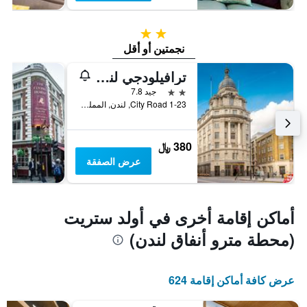
2 نجمتين
نجمتين أو أقل
ترافيلودجي لندن سنترال ستي رود هوتل
2 نجمتين
جيد 7.8
1-23 City Road, لندن, المملكة المتحدة
380 ﷼
عرض الصفقة
أماكن إقامة أخرى في أولد ستريت
(محطة مترو أنفاق لندن)
عرض كافة أماكن إقامة 624