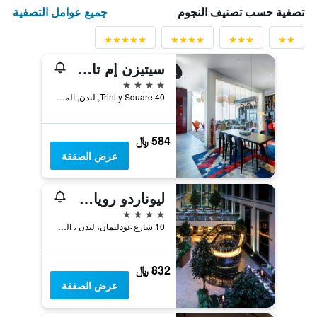
جميع عوامل التصفية
تصفية حسب تصنيف النجوم
سيتيزن إم تاور أوف لندن
4 نجوم
40 Trinity Square, لندن, المملكة المتحدة
584 ﷼
عرض الصفقة
ليوناردو رويال لندن سانت بولز
4 نجوم
10 شارع غودليمان، لندن ، المملكة المتحدة, لندن, المملكة المتحدة
832 ﷼
عرض الصفقة