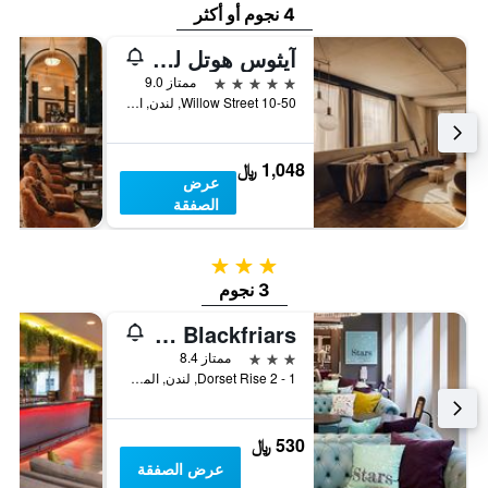
4 نجوم أو أكثر
آيثوس هوتل لندن شوريديتش
5 نجوم
ممتاز 9.0
10-50 Willow Street, لندن, المملكة المتحدة
1,048 ﷼
عرض
الصفقة
3 نجوم
3 نجوم
Premier Inn London Blackfriars
3 نجوم
ممتاز 8.4
1 - 2 Dorset Rise, لندن, المملكة المتحدة
530 ﷼
عرض الصفقة