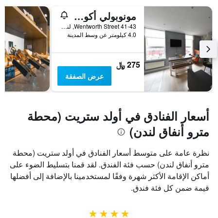
مونوبولي أكوميداشن
Wentworth Street 41-43, لندن, المملكة المتحدة
4.0 كيلومتر عن وسط المدينة
275 ﷼
عرض الصفقة
أسعار الفنادق في أولد ستريت (محطة
مترو أنفاق لندن)
نظرة عامة على متوسط أسعار الفنادق في أولد ستريت (محطة
مترو أنفاق لندن) حسب فئة الفندق. لقد قمنا بتسليط الضوء على
أماكن الإقامة الأكثر شهرة وفقًا لمستخدمينا بالإضافة إلى أفضلها
قيمة ضمن كل فئة فندق.
4 نجوم