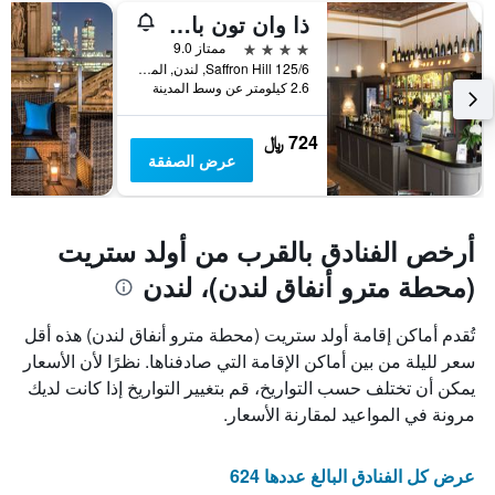
ذا وان تون باب آند رومز
4 نجوم
ممتاز 9.0
125/6 Saffron Hill, لندن, المملكة المتحدة
2.6 كيلومتر عن وسط المدينة
724 ﷼
عرض الصفقة
أرخص الفنادق بالقرب من أولد ستريت
(محطة مترو أنفاق لندن)، لندن
تُقدم أماكن إقامة أولد ستريت (محطة مترو أنفاق لندن) هذه أقل
سعر لليلة من بين أماكن الإقامة التي صادفناها. نظرًا لأن الأسعار
يمكن أن تختلف حسب التواريخ، قم بتغيير التواريخ إذا كانت لديك
مرونة في المواعيد لمقارنة الأسعار.
عرض كل الفنادق البالغ عددها 624