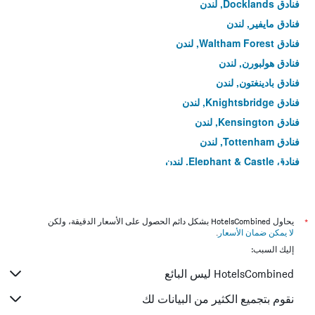
فنادق Docklands, لندن
فنادق مايفير, لندن
فنادق Waltham Forest, لندن
فنادق هولبورن, لندن
فنادق بادينغتون, لندن
فنادق Knightsbridge, لندن
فنادق Kensington, لندن
فنادق Tottenham, لندن
فنادق Elephant & Castle, لندن
فنادق Custom House, لندن
فنادق Rotherhithe, لندن
فنادق Stamford Hill, لندن
*
يحاول HotelsCombined بشكل دائم الحصول على الأسعار الدقيقة، ولكن
لا يمكن ضمان الأسعار
.
فنادق Stoke Newington, لندن
إليك السبب:
فنادق ماريليبون, لندن
HotelsCombined ليس البائع
فنادق Peckham, لندن
فنادق Angel, لندن
نقوم بتجميع الكثير من البيانات لك