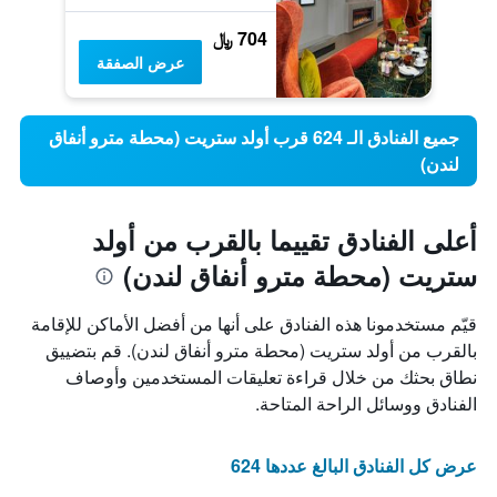
704 ﷼
عرض الصفقة
جميع الفنادق الـ 624 قرب أولد ستريت (محطة مترو أنفاق
لندن)
أعلى الفنادق تقييما بالقرب من أولد
ستريت (محطة مترو أنفاق لندن)
قيّم مستخدمونا هذه الفنادق على أنها من أفضل الأماكن للإقامة
بالقرب من أولد ستريت (محطة مترو أنفاق لندن). قم بتضييق
نطاق بحثك من خلال قراءة تعليقات المستخدمين وأوصاف
الفنادق ووسائل الراحة المتاحة.
عرض كل الفنادق البالغ عددها 624