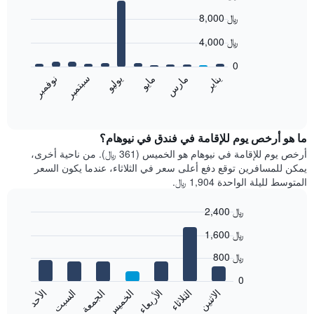
Bar
Chart
8,000 ﷼
graphic.
chart
with
4,000 ﷼
12
bars.
0
نوفمبر
مايو
مارس
سبتمبر
يناير
يوليو
يعرض
المخطط
End
of
التالي
interactive
متوسط
chart
سعر
ما هو أرخص يوم للإقامة في فندق في نيوهام؟
غرفة
أرخص يوم للإقامة في نيوهام هو الخميس (361 ﷼). من ناحية أخرى،
كل
يمكن للمسافرين توقع دفع أعلى سعر في الثلاثاء، عندما يكون السعر
شهر
المتوسط لليلة الواحدة 1,904 ﷼.
يتضمن
المخطط
2,400 ﷼
1
Bar
محور
Chart
1,600 ﷼
graphic.
chart
X
with
الذي
800 ﷼
7
يعرض
bars.
0
الشهور.
الاثنين
الخميس
الأحد
الأربعاء
السبت
الثلاثاء
الجمعة
يتضمن
يعرض
المخطط
المخطط
End