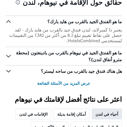
حقائق حول الإقامة في نيوهام، لندن
1
محور
X
محور
Y
الذي
الذي
يعرض
ما هو الفندق الجيد بالقرب من هايد بارك؟
عدد
يعرض
يعتبر ذا كمبرلاند، لندن فندق جيد بالقرب من هايد بارك - لقد
الأيام
متوسط
حصل على نقاط تقييم تبلغ 8.2 من أكثر من 7,342 من التقييمات
قبل
سعر
لمستخدمي HotelsCombined.
غرفة
الإقامة
في
يتضمن
ما هو الفندق الجيد في نيوهام بالقرب من بادينغتون (محطة
عطلة
المخطط
نهاية
التالي
مترو أنفاق لندن)؟
1
هذا
محور
الأسبوع
هل هناك فندق جيد بالقرب من ساحه ليستر؟
Y
خلال
آخر
الذي
عرض المزيد من الأسئلة الشائعة
3
يعرض
أيام
متوسط
سعر
اعثر على نتائج أفضل لإقامتك في نيوهام
غرفة
أحياء في لندن
أمكان إقامة بديلة
الإقامات في لندن