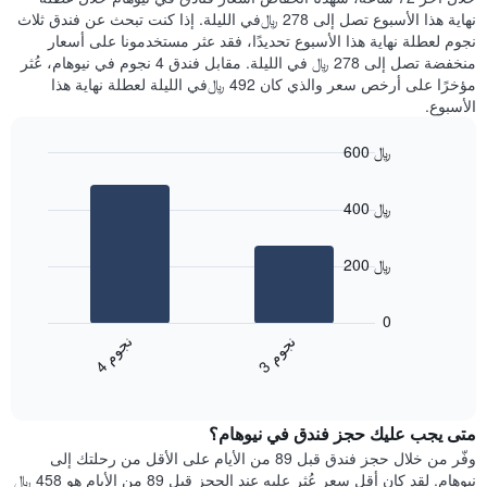
الذي
عُثر
نهاية هذا الأسبوع تصل إلى 278 ﷼في الليلة. إذا كنت تبحث عن فندق ثلاث
يعرض
عليه
نجوم لعطلة نهاية هذا الأسبوع تحديدًا، فقد عثر مستخدمونا على أسعار
متوسط
خلال
منخفضة تصل إلى 278 ﷼ في الليلة. مقابل فندق 4 نجوم في نيوهام، عُثر
سعر
آخر
مؤخرًا على أرخص سعر والذي كان 492 ﷼في الليلة لعطلة نهاية هذا
غرفة
3
الأسبوع.
أيام
مع
600 ﷼
التصنيف
Bar
حسب
Chart
graphic.
chart
النجوم
400 ﷼
with
يتضمن
2
المخطط
bars.
1
200 ﷼
محور
يعرض
X
المخطط
0
التي
التالي
ن
م
ن
م
تعرض
متوسط
3
ج
و
4
ج
و
فئات
End
سعر
of
الفنادق
الغرفة
interactive
بالنجوم.
خلال
chart
يتضمن
متى يجب عليك حجز فندق في نيوهام؟
عطلة
المخطط
نهاية
وفّر من خلال حجز فندق قبل 89 من الأيام على الأقل من رحلتك إلى
1
هذا
نيوهام. لقد كان أقل سعر عُثر عليه عند الحجز قبل 89 من الأيام هو 458 ﷼