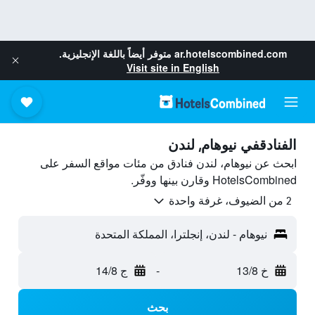
ar.hotelscombined.com
متوفر أيضاً باللغة الإنجليزية.
Visit site in English
الفنادقفي نيوهام, لندن
ابحث عن نيوهام، لندن فنادق من مئات مواقع السفر على
HotelsCombined وقارن بينها ووفّر.
2 من الضيوف، غرفة واحدة
نيوهام - لندن، إنجلترا، المملكة المتحدة
خ 13/8
-
ج 14/8
بحث