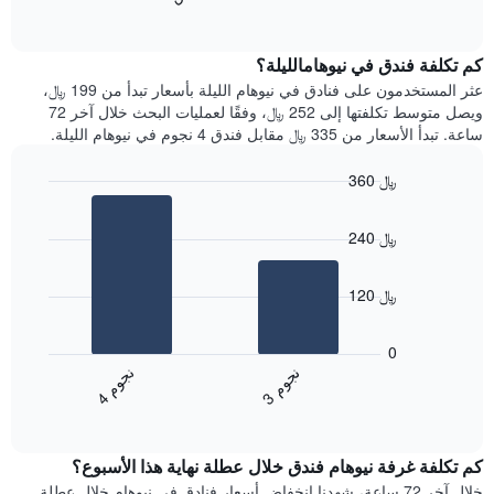
التالي
of
التالي
interactive
1
متوسط
chart
محور
سعر
كم تكلفة فندق في نيوهامالليلة؟
Y
غرفة
عثر المستخدمون على فنادق في نيوهام الليلة بأسعار تبدأ من 199 ﷼،
الذي
كل
ويصل متوسط تكلفتها إلى 252 ﷼، وفقًا لعمليات البحث خلال آخر 72
يعرض
يوم
ساعة. تبدأ الأسعار من 335 ﷼ مقابل فندق 4 نجوم في نيوهام الليلة.
متوسط
في
سعر
الأسبوع
360 ﷼
غرفة
يتضمن
Bar
المخطط
Chart
graphic.
chart
1
240 ﷼
with
محور
2
X
bars.
الذي
120 ﷼
يعرض
يعرض
أيام
المخطط
0
الأسبوع.
التالي
ن
م
ن
م
يتضمن
متوسط
3
ج
و
4
ج
و
المخطط
End
سعر
of
التالي
الغرفة
interactive
1
هذه
chart
محور
كم تكلفة غرفة نيوهام فندق خلال عطلة نهاية هذا الأسبوع؟
الليلة
Y
الذي
خلال آخر 72 ساعة، شهدنا انخفاض أسعار فنادق في نيوهام خلال عطلة