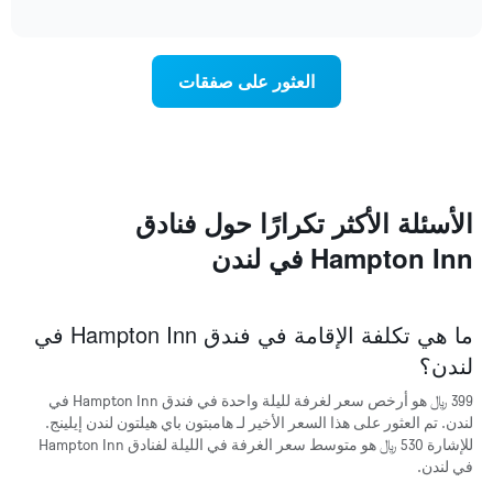
غرفة
التالي
interactive
في
chart
1
الأحياء
محور
المجاورة
Y
العثور على صفقات
يتضمن
الذي
المخطط
يعرض
التالي
متوسط
1
سعر
محور
غرفة
X
الأسئلة الأكثر تكرارًا حول فنادق
الذي
يعرض
Hampton Inn في لندن
متوسط
سعر
غرفة
يتضمن
ما هي تكلفة الإقامة في فندق Hampton Inn في
المخطط
لندن؟
التالي
1
399 ﷼ هو أرخص سعر لغرفة لليلة واحدة في فندق Hampton Inn في
محور
لندن. تم العثور على هذا السعر الأخير لـ هامبتون باي هيلتون لندن إيلينج.
Y
للإشارة 530 ﷼ هو متوسط سعر الغرفة في الليلة لفنادق Hampton Inn
الذي
في لندن.
يعرض
الأحياء