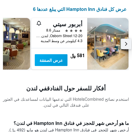
عرض كل فنادق Hampton Inn التي يبلغ عددها 6
أبربور سيتي
4 نجوم
ممتاز 8.6
12-20 Osborn Street, لندن, المملكة المتحدة
4.3 كيلومتر عن وسط المدينة
581 ﷼
عرض الصفقة
أفكار للسفر حول الفنادقفي لندن
استخدم نصائح HotelsCombined التي تدعمها البيانات لمساعدتك في العثور
على فندقك التالي في لندن.
ما هو أرخص شهر للحجز في فنادق Hampton Inn في لندن؟
أرخص شهر للحجز في فنادق Hampton Inn في لندن هو مايو (492 ﷼).