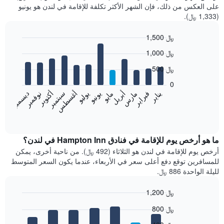
على العكس من ذلك، فإن الشهر الأكثر تكلفة للإقامة في لندن هو يونيو
(1,333 ﷼).
1,500 ﷼
Bar
Chart
1,000 ﷼
graphic.
chart
with
500 ﷼
12
bars.
0
فبراير
مايو
أغسطس
نوفمبر
يناير
أبريل
يوليو
أكتوبر
مارس
يونيو
سبتمبر
ديسمبر
يعرض
المخطط
End
of
التالي
interactive
متوسط
chart
سعر
ما هو أرخص يوم للإقامة في فنادق Hampton Inn في لندن؟
غرفة
أرخص يوم للإقامة في لندن هو الثلاثاء (492 ﷼). من ناحية أخرى، يمكن
كل
للمسافرين توقع دفع أعلى سعر في الأربعاء، عندما يكون السعر المتوسط
شهر
لليلة الواحدة 886 ﷼.
يتضمن
المخطط
1,200 ﷼
1
Bar
محور
Chart
800 ﷼
graphic.
chart
X
with
الذي