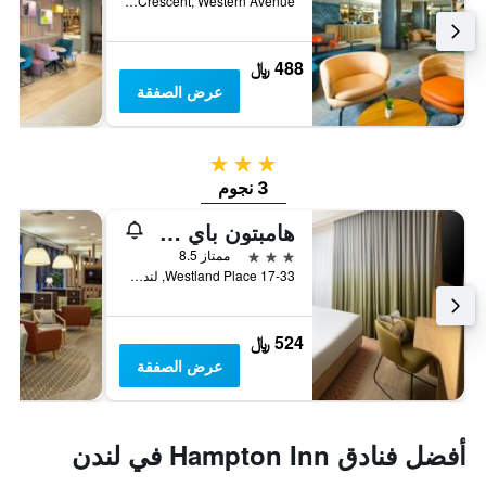
Connell Crescent, Western Avenue, لندن, المملكة المتحدة
488 ﷼
عرض الصفقة
3 نجوم
3 نجوم
هامبتون باي هيلتون لندن أولد ستريت
3 نجوم
ممتاز 8.5
17-33 Westland Place, لندن, المملكة المتحدة
524 ﷼
عرض الصفقة
أفضل فنادق Hampton Inn في لندن