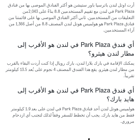
أرت اوتل لندن باترسيا باور ستيشن هو أكثر الفنادق الموصى بها من فنادق
Park Plaza في لندن مع تقييم المستخدمين 8.8 بناءً على 2,043من
التعليقات من المستخدمين. ثاني أكثر الفنادق الموصى بها على قائمتنا من
فنادق Park Plaza هو هولميس هوتل لندن المصنف 8.8 من أصل 1,366 من
آراء المستخدمين.
أي فندق Park Plaza في لندن هو الأقرب إلى
مطار لندن هيثرو؟
يمكنك الإقامة في بارك بلازا لندن، بارك رويال إذا كنت أردت البقاء بالقرب
من مطار لندن هيثرو. يقع هذا الفندق المصنف 4 نجوم على بُعد 13.5 كيلومتر
تقريباً.
أي فندق Park Plaza في لندن هو الأقرب إلى
هايد بارك؟
هولميس هوتل لندن أحد فنادق Park Plaza في لندن على بعد 1.9 كيلومتر
فقط من هايد بارك. يجب أن تخطط للسفر وفقاً لذلك لتجنب أي ازدحام
مروري.