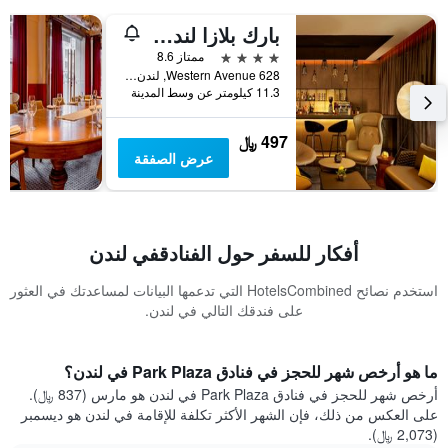
بارك بلازا لندن، بارك رويال
4 نجوم
ممتاز 8.6
628 Western Avenue, لندن, المملكة المتحدة
11.3 كيلومتر عن وسط المدينة
497 ﷼
عرض الصفقة
أفكار للسفر حول الفنادقفي لندن
استخدم نصائح HotelsCombined التي تدعمها البيانات لمساعدتك في العثور
على فندقك التالي في لندن.
ما هو أرخص شهر للحجز في فنادق Park Plaza في لندن؟
أرخص شهر للحجز في فنادق Park Plaza في لندن هو مارس (837 ﷼).
على العكس من ذلك، فإن الشهر الأكثر تكلفة للإقامة في لندن هو ديسمبر
(2,073 ﷼).