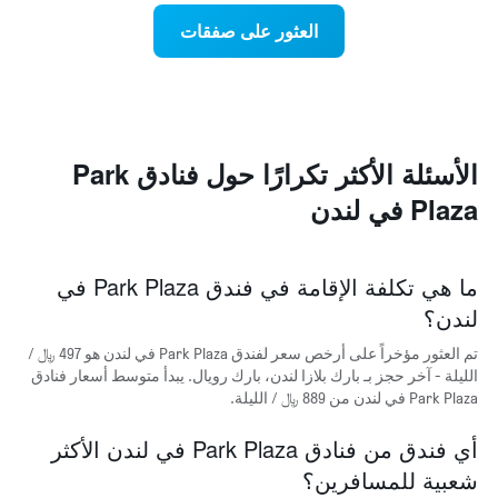
محور
المجاورة
Y
العثور على صفقات
يتضمن
الذي
المخطط
يعرض
التالي
متوسط
1
سعر
محور
غرفة
X
الأسئلة الأكثر تكرارًا حول فنادق Park
الذي
يعرض
Plaza في لندن
متوسط
سعر
غرفة
يتضمن
ما هي تكلفة الإقامة في فندق Park Plaza في
المخطط
لندن؟
التالي
1
تم العثور مؤخراً على أرخص سعر لفندق Park Plaza في لندن هو 497 ﷼ /
محور
الليلة - آخر حجز بـ بارك بلازا لندن، بارك رويال. يبدأ متوسط أسعار فنادق
Y
Park Plaza في لندن من 889 ﷼ / الليلة.
الذي
يعرض
الأحياء
أي فندق من فنادق Park Plaza في لندن الأكثر
الأكثر
شعبية للمسافرين؟
شعبية