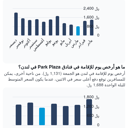
2,400 ﷼
Bar
Chart
1,600 ﷼
graphic.
chart
with
800 ﷼
12
bars.
0
فبراير
مايو
أغسطس
نوفمبر
يناير
أبريل
يوليو
أكتوبر
مارس
يونيو
سبتمبر
ديسمبر
يعرض
المخطط
End
of
التالي
interactive
متوسط
chart
سعر
ما هو أرخص يوم للإقامة في فنادق Park Plaza في لندن؟
غرفة
أرخص يوم للإقامة في لندن هو الجمعة (1,131 ﷼). من ناحية أخرى، يمكن
كل
للمسافرين توقع دفع أعلى سعر في الاثنين، عندما يكون السعر المتوسط
شهر
لليلة الواحدة 1,688 ﷼.
يتضمن
المخطط
1,800 ﷼
1
Bar
محور
Chart
1,200 ﷼
graphic.
chart
X
with
الذي
600 ﷼
7
يعرض
bars.
0
الشهور.