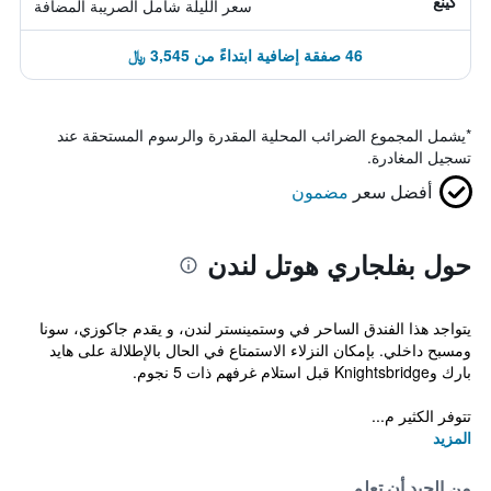
كينغ
سعر الليلة شامل الصريبة المضافة
46 صفقة إضافية ابتداءً من 3,545 ﷼
*
يشمل المجموع الضرائب المحلية المقدرة والرسوم المستحقة عند
تسجيل المغادرة.
أفضل سعر
مضمون
حول بفلجاري هوتل لندن
يتواجد هذا الفندق الساحر في وستمينستر لندن، و يقدم جاكوزي، سونا
ومسبح داخلي. بإمكان النزلاء الاستمتاع في الحال بالإطلالة على هايد
بارك وKnightsbridge قبل استلام غرفهم ذات 5 نجوم.
تتوفر الكثير م...
المزيد
من الجيد أن تعلم