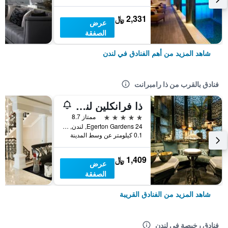
2,331 ﷼
عرض
الصفقة
شاهد المزيد من أهم الفنادق في لندن
فنادق بالقرب من ذا رامبرانت
ذا فرانكلين لندن - ستارهوتلز كوليزيوني
5 نجوم
ممتاز 8.7
24 Egerton Gardens, لندن, المملكة المتحدة
0.1 كيلومتر عن وسط المدينة
1,409 ﷼
عرض
الصفقة
شاهد المزيد من الفنادق القريبة
فنادق رخيصة في لندن