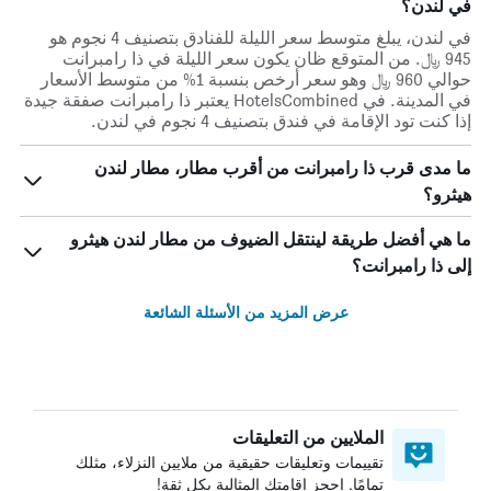
في لندن؟
في لندن، يبلغ متوسط ​​سعر الليلة للفنادق بتصنيف 4 نجوم هو
945 ﷼. من المتوقع ظان يكون سعر الليلة في ذا رامبرانت
حوالي 960 ﷼ وهو سعر أرخص بنسبة 1% من متوسط الأسعار
في المدينة. في HotelsCombined يعتبر ذا رامبرانت صفقة جيدة
إذا كنت تود الإقامة في فندق بتصنيف 4 نجوم في لندن.
ما مدى قرب ذا رامبرانت من أقرب مطار، مطار لندن
هيثرو؟
ما هي أفضل طريقة لينتقل الضيوف من مطار لندن هيثرو
إلى ذا رامبرانت؟
عرض المزيد من الأسئلة الشائعة
الملايين من التعليقات
تقييمات وتعليقات حقيقية من ملايين النزلاء، مثلك
تمامًا. احجز إقامتك المثالية بكل ثقة!