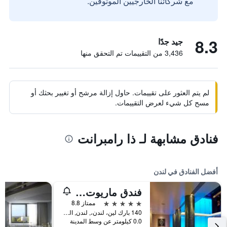
مع شركائنا الخارجيين الموثوقين.
8.3
جيد جدًا
3,436 من التقييمات تم التحقق منها
لم يتم العثور على تقييمات. حاول إزالة مرشح أو تغيير بحثك أو
مسح كل شيء لعرض التقييمات.
فنادق مشابهة لـ ذا رامبرانت
أفضل الفنادق في لندن
فندق ماريوت لندن بارك لاين
5 نجوم
ممتاز 8.8
140 بارك لين، لندن،, لندن, المملكة المتحدة
0.0 كيلومتر عن وسط المدينة