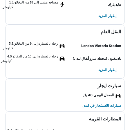
مسافة مشي إلى 18 من الدقائق
1.5
هايد بارك
كيلومتر
إظهار المزيد
النقل العام
رحلة بالسيارة إلى 9 من الدقائق
3.6
London Victoria Station
كيلومتر
رحلة بالسيارة إلى 10 من الدقائق
4.0
بادينغتون (محطة مترو أنفاق لندن)
كيلومتر
إظهار المزيد
سيارت ايجار
المعدل اليومي 46 ﷼
سيارات للاستئجار في لندن
المطارات القريبة