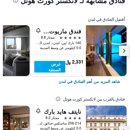
فنادق مشابهة لـ لانكستر كورت هوتل
أفضل الفنادق في لندن
فندق ماريوت لندن بارك لاين
5 نجوم
ممتاز 8.8
140 بارك لين، لندن،, لندن, المملكة المتحدة
0.0 كيلومتر عن وسط المدينة
2,331 ﷼
عرض
الصفقة
شاهد المزيد من أهم الفنادق في لندن
فنادق بالقرب من لانكستر كورت هوتل
نايتف هايد بارك
4 نجوم
ممتاز 8.2
206-214 ساسكس حدائق، لندن, لندن, المملكة المتحدة
0.0 كيلومتر عن وسط المدينة