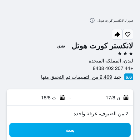
صور لـ لانكستر كورت هوتل
لانكستر كورت هوتل
فندق
3 نجوم
لندن، المملكة المتحدة
+44 207 402 8438
جيد
2,469 من التقييمات تم التحقق منها
6.6
ن 17/8
-
ث 18/8
2 من الضيوف، غرفة واحدة
بحث