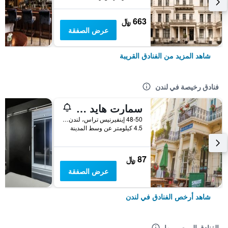
663 ﷼
عرض الصفقة
شاهد المزيد من الفنادق القريبة
فنادق رخيصة في لندن
سمارت هايد بارك إن هوستل
48-50 إينفيرنيس تراس، لندن ، المملكة المتحدة, لندن, المملكة المتحدة
4.5 كيلومتر عن وسط المدينة
87 ﷼
عرض الصفقة
شاهد أرخص الفنادق في لندن
الفنادق الموصى بها