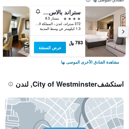
ستراند بالاس هوتل
4 نجوم
ممتاز 8.5
372 ستراند، لندن ، المملكة المتحدة, لندن, المملكة المتحدة
1.3 كيلومتر عن وسط المدينة
783 ﷼
عرض الصفقة
مشاهدة الفنادق الأخرى الموصى بها
استكشفCity of Westminster, لندن