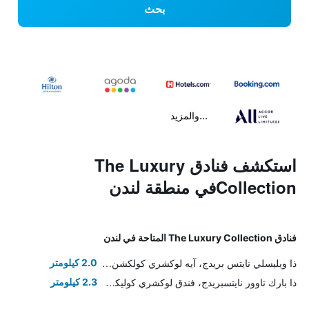
بحث
...والمزيد
استكشف فنادق The Luxury
Collectionفي منطقة لندن
فنادق The Luxury Collection المتاحة في لندن
ذا ويليسلي نايتس بريدج، آيه لوكشري كولكشن هوتل
2.0 كيلومتر
ذا بارك تاوور نايتسبريدج، فندق لوكشري كوليكشن، لندن
2.3 كيلومتر