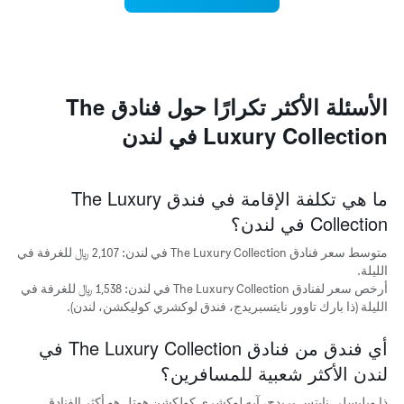
الذي
المخطط
يعرض
التالي
متوسط
1
سعر
محور
غرفة
X
الأسئلة الأكثر تكرارًا حول فنادق The
الذي
يعرض
Luxury Collection في لندن
متوسط
سعر
غرفة
يتضمن
ما هي تكلفة الإقامة في فندق The Luxury
المخطط
Collection في لندن؟
التالي
1
متوسط سعر فنادق The Luxury Collection في لندن: 2,107 ﷼ للغرفة في
محور
الليلة.
Y
أرخص سعر لفنادق The Luxury Collection في لندن: 1,538 ﷼ للغرفة في
الذي
الليلة (ذا بارك تاوور نايتسبريدج، فندق لوكشري كوليكشن، لندن).
يعرض
الأحياء
الأكثر
أي فندق من فنادق The Luxury Collection في
شعبية
لندن الأكثر شعبية للمسافرين؟
ذا ويليسلي نايتس بريدج، آيه لوكشري كولكشن هوتل هو أكثر الفنادق