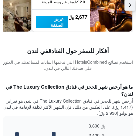
2.0 كيلومتر عن وسط المدينة
2,677 ﷼
عرض
الصفقة
أفكار للسفر حول الفنادقفي لندن
استخدم نصائح HotelsCombined التي تدعمها البيانات لمساعدتك في العثور
على فندقك التالي في لندن.
ما هو أرخص شهر للحجز في فنادق The Luxury Collection في
لندن؟
أرخص شهر للحجز في فنادق The Luxury Collection في لندن هو فبراير
(1,417 ﷼). على العكس من ذلك، فإن الشهر الأكثر تكلفة للإقامة في لندن
هو يوليو (2,930 ﷼).
3,600 ﷼
Bar
Chart
2,400 ﷼