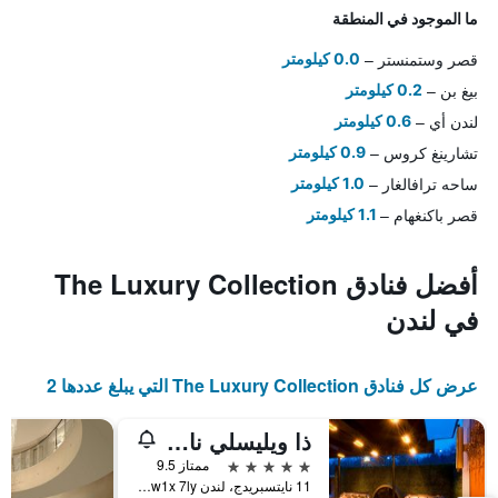
ما الموجود في المنطقة
قصر وستمنستر
0.0 كيلومتر
بيغ بن
0.2 كيلومتر
لندن أي
0.6 كيلومتر
تشارينغ كروس
0.9 كيلومتر
ساحه ترافالغار
1.0 كيلومتر
قصر باكنغهام
1.1 كيلومتر
أفضل فنادق The Luxury Collection
في لندن
عرض كل فنادق The Luxury Collection التي يبلغ عددها 2
ذا ويليسلي نايتس بريدج، آيه لوكشري كولكشن هوتل
5 نجوم
ممتاز 9.5
11 نايتسبريدج، لندن Sw1x 7ly، المملكة المتحدة, لندن, المملكة المتحدة