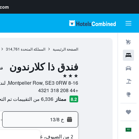
.com
رحلات طيران
الصفحة الرئيسية
المملكة المتحدة
314,761
فنادق
فندق ذا كلارندون
سيارات
فن
3 نجوم
حزم العروض
8-16 Montpelier Row, SE3 0RW, لندن, إنجلترا, المملكة المتحدة
+44 208 318 4321
استكشاف
ممتاز
6,336 من التقييمات تم التحقق منها
8.2
رحلات
خ 13/8
-
العَرَبِيَّة
2 من الضيوف، غرفة واحدة