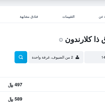
 عن
التقييمات
فنادق مشابهة
ذا كلارندون
2 من الضيوف، غرفة واحدة
497 ﷼
589 ﷼