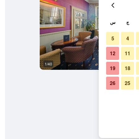
ج
س
5
4
12
11
1/40
أفضل طعام
19
18
26
25