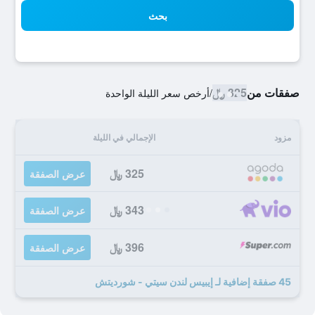
بحث
صفقات من
325 ﷼
/
أرخص سعر الليلة الواحدة
مزود
الإجمالي في الليلة
325 ﷼
عرض الصفقة
343 ﷼
عرض الصفقة
396 ﷼
عرض الصفقة
45 صفقة إضافية لـ إيبيس لندن سيتي - شورديتش