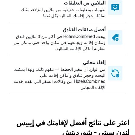
الملايين من التعليقات
تقييمات وتعليقات حقيقية من ملايين النزلاء، مثلك
تمامًا. احجز إقامتك المثالية بكل ثقة!
أفضل صفقات الفنادق
يبحث HotelsCombined في أكثر من 3 ملايين فندق
ومكان إقامة ويجمعهم في مكان واحد حتى تتمكن من
مقارنة أماكن الإقامة المثالية.
إلغاء مجاني
من الوارد أن تتغير الخطط — نتفهم ذلك. ولهذا يمكنك
البحث وحجز فنادق وأماكن إقامة على
HotelsCombined من وكالات السفر التي تقدم خدمة
الإلغاء المجاني
اعثر على نتائج أفضل لإقامتك في إيبيس
لندن سيتي - شورديتش