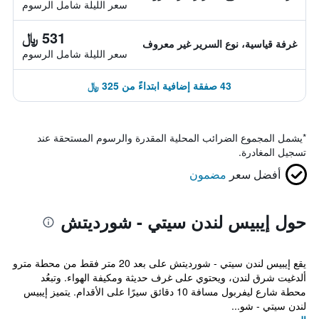
سعر الليلة شامل الرسوم
531 ﷼
غرفة قياسية، نوع السرير غير معروف
سعر الليلة شامل الرسوم
43 صفقة إضافية ابتداءً من 325 ﷼
*
يشمل المجموع الضرائب المحلية المقدرة والرسوم المستحقة عند
تسجيل المغادرة.
أفضل سعر
مضمون
حول إيبيس لندن سيتي - شورديتش
يقع إيبيس لندن سيتي - شورديتش على بعد 20 متر فقط من محطة مترو
ألدغيت شرق لندن، ويحتوي على غرف حديثة ومكيفة الهواء. وتبعُد
محطة شارع ليفربول مسافة 10 دقائق سيرًا على الأقدام. يتميز إيبيس
لندن سيتي - شو...