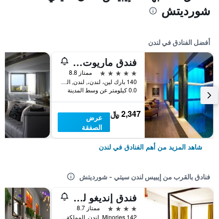
شورديتش
أفضل الفنادق في لندن
فندق ماريوت لندن بارك لاين
5 نجوم
ممتاز 8.8
140 بارك لين، لندن،, لندن, المملكة المتحدة
0.0 كيلومتر عن وسط المدينة
2,347 ﷼
عرض
الصفقة
شاهد المزيد من أهم الفنادق في لندن
فنادق بالقرب من إيبيس لندن سيتي - شورديتش
فندق إنديغو لندن تاور هيل
4 نجوم
ممتاز 8.7
142 Minories, لندن, المملكة المتحدة