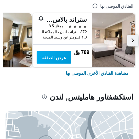
الفنادق الموصى بها
ستراند بالاس هوتل
4 نجوم
ممتاز 8.5
372 ستراند، لندن ، المملكة المتحدة, لندن, المملكة المتحدة
1.3 كيلومتر عن وسط المدينة
789 ﷼
عرض الصفقة
مشاهدة الفنادق الأخرى الموصى بها
استكشفتاور هامليتس, لندن