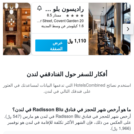
راديسون بلو هوتل، لندن ميرسر ستريت
4 نجوم
ممتاز 8.5
20 Mercer Street, Covent Garden, لندن, المملكة المتحدة
1.6 كيلومتر عن وسط المدينة
1,110 ﷼
عرض
الصفقة
أفكار للسفر حول الفنادقفي لندن
استخدم نصائح HotelsCombined التي تدعمها البيانات لمساعدتك في العثور
على فندقك التالي في لندن.
ما هو أرخص شهر للحجز في فنادق Radisson Blu في لندن؟
أرخص شهر للحجز في فنادق Radisson Blu في لندن هو مارس (547 ﷼).
على العكس من ذلك، فإن الشهر الأكثر تكلفة للإقامة في لندن هو نوفمبر
(1,966 ﷼).