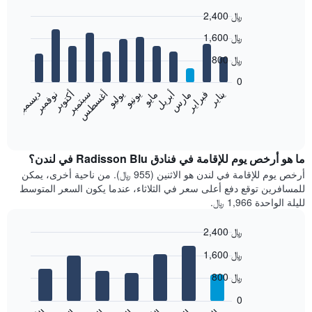
2,400 ﷼
Bar
Chart
1,600 ﷼
graphic.
chart
with
800 ﷼
12
bars.
0
فبراير
مايو
أغسطس
نوفمبر
يناير
أبريل
يوليو
أكتوبر
مارس
يونيو
سبتمبر
ديسمبر
يعرض
المخطط
End
of
التالي
interactive
متوسط
chart
سعر
ما هو أرخص يوم للإقامة في فنادق Radisson Blu في لندن؟
غرفة
أرخص يوم للإقامة في لندن هو الاثنين (955 ﷼). من ناحية أخرى، يمكن
كل
للمسافرين توقع دفع أعلى سعر في الثلاثاء، عندما يكون السعر المتوسط
شهر
لليلة الواحدة 1,966 ﷼.
يتضمن
المخطط
2,400 ﷼
1
Bar
محور
Chart
1,600 ﷼
graphic.
chart
X
with
الذي
800 ﷼
7
يعرض
bars.
0
الشهور.