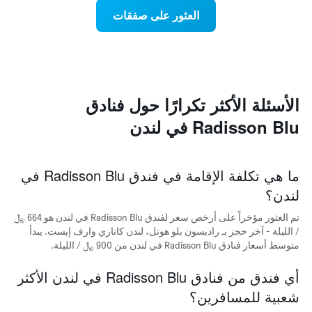
المجاورة
Y
العثور على صفقات
يتضمن
الذي
المخطط
يعرض
التالي
متوسط
1
سعر
محور
غرفة
X
الأسئلة الأكثر تكرارًا حول فنادق
الذي
يعرض
Radisson Blu في لندن
متوسط
سعر
غرفة
يتضمن
ما هي تكلفة الإقامة في فندق Radisson Blu في
المخطط
لندن؟
التالي
1
تم العثور مؤخراً على أرخص سعر لفندق Radisson Blu في لندن هو 664 ﷼
محور
/ الليلة - آخر حجز بـ راديسون بلو هوتل، لندن كاناري وارف إيست. يبدأ
Y
متوسط أسعار فنادق Radisson Blu في لندن من 900 ﷼ / الليلة.
الذي
يعرض
الأحياء
أي فندق من فنادق Radisson Blu في لندن الأكثر
الأكثر
شعبية للمسافرين؟
شعبية