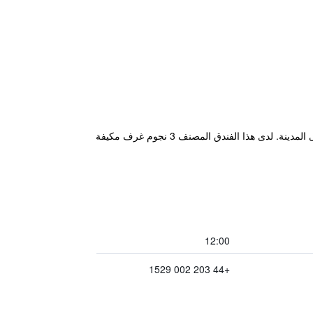
يقع مكان إقامة "ibis Styles London Ealing" في لندن، على بعد 1 كم من إيلينغ برودوي، ويتميز بمطعم وبار وإطلالات على المدينة. لدى هذا الفندق المصنف 3 نجوم غرف مكيفة
12:00
+44 203 002 1529