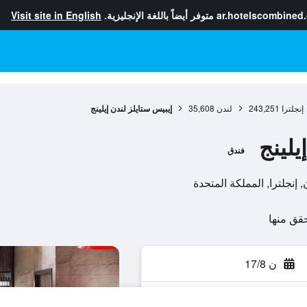
ar.hotelscombined
متوفر أيضاً باللغة الإنجليزية.
Visit site in English
إنجلترا
243,251
لندن
35,608
إيبيس ستايلز لندن إيلينج
يلينج
فندق
ن 17/8