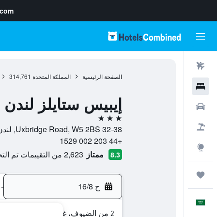
.com
رحلات طيران
الصفحة الرئيسية
المملكة المتحدة
314,761
فنادق
إيبيس ستايلز لندن إ
سيارات
3 نجوم
حزم العروض
32-38 Uxbridge Road, W5 2BS, لندن, إنجلترا, المملكة المتحدة
+44 203 002 1529
استكشاف
ممتاز
2,623 من التقييمات تم التحقق منها
8.3
رحلات
ح 16/8
-
العَرَبِيَّة
2 من الضيوف، غرفة واحدة