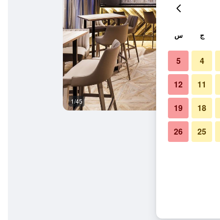
ج
س
5
4
12
11
1/45
بار
19
18
26
25