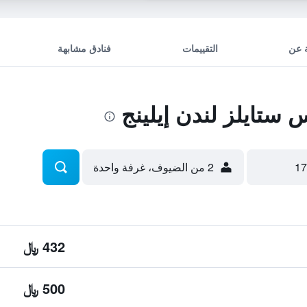
 عن
التقييمات
فنادق مشابهة
ستايلز لندن إيلينج
2 من الضيوف، غرفة واحدة
432 ﷼
500 ﷼