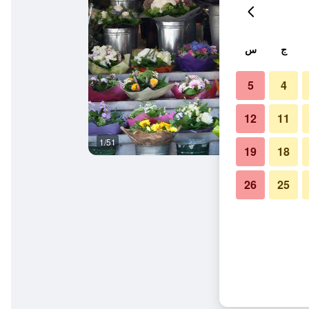
ج
س
5
4
12
11
1/51
آخر
19
18
26
25