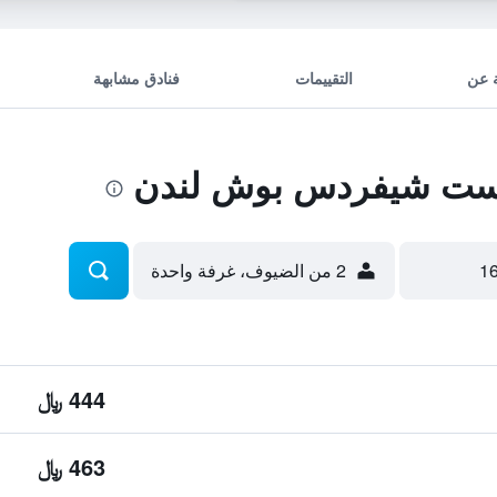
 عن
التقييمات
فنادق مشابهة
ست شيفردس بوش لندن
2 من الضيوف، غرفة واحدة
444 ﷼
463 ﷼