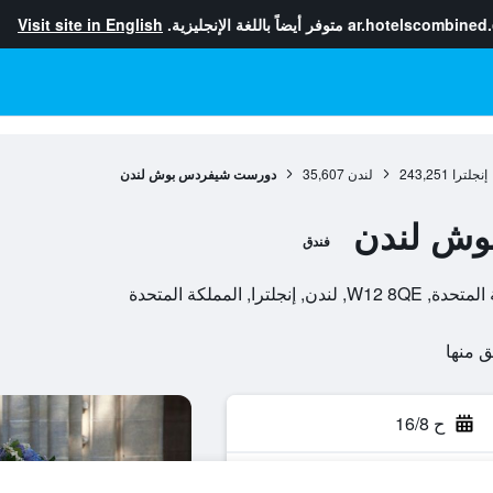
ar.hotelscombined
متوفر أيضاً باللغة الإنجليزية.
Visit site in English
إنجلترا
243,251
لندن
35,607
دورست شيفردس بوش لندن
وش لندن
فندق
ح 16/8