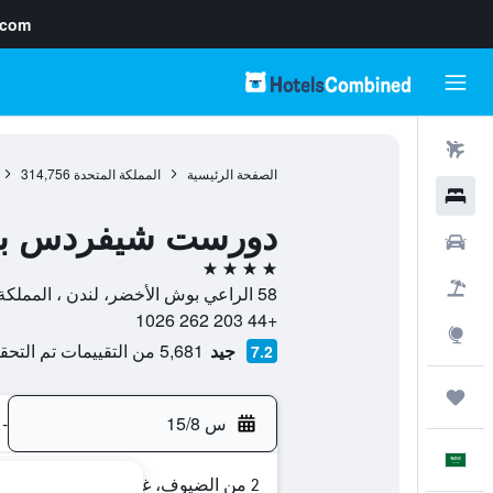
.com
رحلات طيران
الصفحة الرئيسية
المملكة المتحدة
314,756
فنادق
دورست شيفردس ب
سيارات
4 نجوم
حزم العروض
58 الراعي بوش الأخضر، لندن ، المملكة المتحدة, W12 8QE, لندن, إنجلترا, المملكة المتحدة
+44 203 262 1026
استكشاف
جيد
5,681 من التقييمات تم التحقق منها
7.2
رحلات
س 15/8
-
العَرَبِيَّة
2 من الضيوف، غرفة واحدة