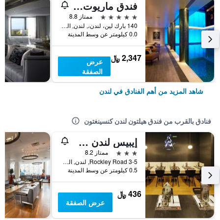
فندق ماريوت لندن بارك لاين
5 نجوم
ممتاز 8.8
140 بارك لين، لندن،, لندن, المملكة المتحدة
0.0 كيلومتر عن وسط المدينة
2,347 ﷼
عرض
الصفقة
شاهد المزيد من أهم الفنادق في لندن
فنادق بالقرب من فندق هيلتون لندن كنسينغتون
إيبيس لندن شابيردز بوش - هامرسميث
3 نجوم
ممتاز 8.2
3-5 Rockley Road, لندن, المملكة المتحدة
0.5 كيلومتر عن وسط المدينة
436 ﷼
عرض الصفقة