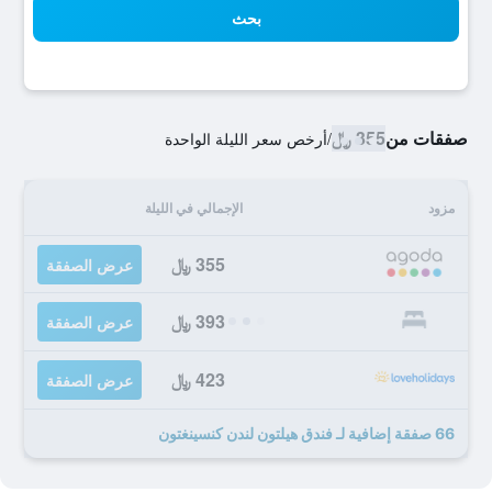
بحث
صفقات من
355 ﷼
/
أرخص سعر الليلة الواحدة
مزود
الإجمالي في الليلة
355 ﷼
عرض الصفقة
393 ﷼
عرض الصفقة
423 ﷼
عرض الصفقة
66 صفقة إضافية لـ فندق هيلتون لندن كنسينغتون