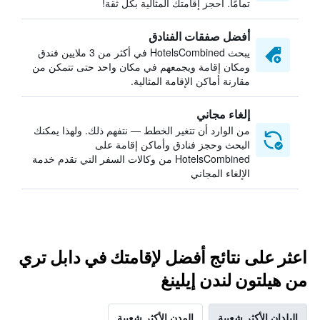
تمامًا. احجز إقامتك المثالية بكل ثقة!
أفضل صفقات الفنادق
يبحث HotelsCombined في أكثر من 3 ملايين فندق
ومكان إقامة ويجمعهم في مكان واحد حتى تتمكن من
مقارنة أماكن الإقامة المثالية.
إلغاء مجاني
من الوارد أن تتغير الخطط — نتفهم ذلك. ولهذا يمكنك
البحث وحجز فنادق وأماكن إقامة على
HotelsCombined من وكالات السفر التي تقدم خدمة
الإلغاء المجاني
اعثر على نتائج أفضل لإقامتك في دابل تري
من هيلتون لندن إيلينغ
البلدان الأكثر شعبية
المدن الأكثر شعبية