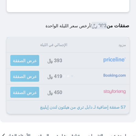
صفقات من
393 ﷼
/
أرخص سعر الليلة الواحدة
مزود
الإجمالي في الليلة
393 ﷼
عرض الصفقة
419 ﷼
عرض الصفقة
450 ﷼
عرض الصفقة
57 صفقة إضافية لـ دابل تري من هيلتون لندن إيلينغ
لمحة عن
التقييمات
فنادق مشابهة
الموقع
الأسئلة الشائعة