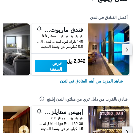
أفضل الفنادق في لندن
فندق ماريوت لندن بارك لاين
5 نجوم
ممتاز 8.8
140 بارك لين، لندن،, لندن, المملكة المتحدة
0.0 كيلومتر عن وسط المدينة
2,342 ﷼
عرض
الصفقة
شاهد المزيد من أهم الفنادق في لندن
فنادق بالقرب من دابل تري من هيلتون لندن إيلينغ
إيبيس ستايلز لندن إيلينج
3 نجوم
ممتاز 8.3
32-38 Uxbridge Road, لندن, المملكة المتحدة
1.5 كيلومتر عن وسط المدينة