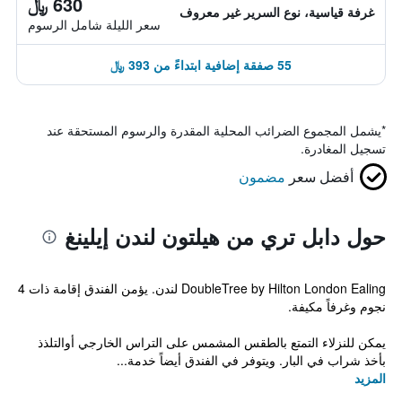
630 ﷼
غرفة قياسية، نوع السرير غير معروف
سعر الليلة شامل الرسوم
55 صفقة إضافية ابتداءً من 393 ﷼
*
يشمل المجموع الضرائب المحلية المقدرة والرسوم المستحقة عند
تسجيل المغادرة.
أفضل سعر
مضمون
حول دابل تري من هيلتون لندن إيلينغ
DoubleTree by Hilton London Ealing لندن. يؤمن الفندق إقامة ذات 4
نجوم وغرفاً مكيفة.
يمكن للنزلاء التمتع بالطقس المشمس على التراس الخارجي أوالتلذذ
بأخذ شراب في البار. ويتوفر في الفندق أيضاً خدمة...
المزيد