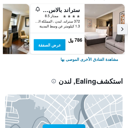
ستراند بالاس هوتل
4 نجوم
ممتاز 8.5
372 ستراند، لندن ، المملكة المتحدة, لندن, المملكة المتحدة
1.3 كيلومتر عن وسط المدينة
786 ﷼
عرض الصفقة
مشاهدة الفنادق الأخرى الموصى بها
استكشفEaling, لندن