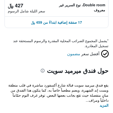
427 ﷼
Double room، نوع السرير غير
معروف
سعر الليلة شامل الرسوم
17 صفقة إضافية ابتداءً من 459 ﷼
*
يشمل المجموع الضرائب المحلية المقدرة والرسوم المستحقة عند
تسجيل المغادرة.
أفضل سعر
مضمون
حول فندق ميرميد سويت
يقع فندق ميرميد سويت قبالة شارع أكسفورد مباشرة في قلب منطقة
ويست إند الشهيرة، ويضم مطعماً خاصاً به، كما يتكون هذا الفندق من
مبانٍ منفصلة حيث تقع بجانب بعضها البعض. توفر غرف النوم حمّاماً
داخلياً ومراف...
المزيد