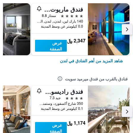
فندق ماريوت لندن بارك لاين
5 نجوم
ممتاز 8.8
140 بارك لين، لندن،, لندن, المملكة المتحدة
0.0 كيلومتر عن وسط المدينة
2,347 ﷼
عرض
الصفقة
شاهد المزيد من أهم الفنادق في لندن
فنادق بالقرب من فندق ميرميد سويت
فندق راديسون بلو، لندن بوند ستريت
4 نجوم
جيد 7.3
350 شارع أكسفورد، وستمنستر، لندن، ، المملكة المتحدة, لندن, المملكة المتحدة
0.1 كيلومتر عن وسط المدينة
1,174 ﷼
عرض
الصفقة