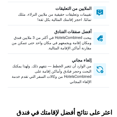
الملايين من التعليقات
تقييمات وتعليقات حقيقية من ملايين النزلاء، مثلك
تمامًا. احجز إقامتك المثالية بكل ثقة!
أفضل صفقات الفنادق
يبحث HotelsCombined في أكثر من 3 ملايين فندق
ومكان إقامة ويجمعهم في مكان واحد حتى تتمكن من
مقارنة أماكن الإقامة المثالية.
إلغاء مجاني
من الوارد أن تتغير الخطط — نتفهم ذلك. ولهذا يمكنك
البحث وحجز فنادق وأماكن إقامة على
HotelsCombined من وكالات السفر التي تقدم خدمة
الإلغاء المجاني
اعثر على نتائج أفضل لإقامتك في فندق