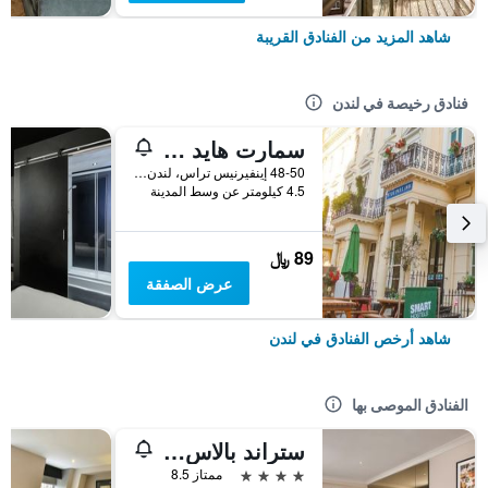
شاهد المزيد من الفنادق القريبة
فنادق رخيصة في لندن
سمارت هايد بارك إن هوستل
48-50 إينفيرنيس تراس، لندن ، المملكة المتحدة, لندن, المملكة المتحدة
4.5 كيلومتر عن وسط المدينة
89 ﷼
عرض الصفقة
شاهد أرخص الفنادق في لندن
الفنادق الموصى بها
ستراند بالاس هوتل
4 نجوم
ممتاز 8.5