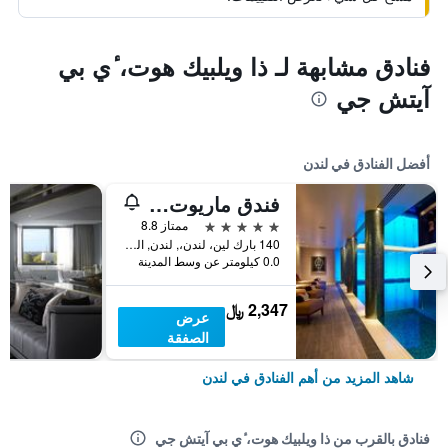
فنادق مشابهة لـ ذا ويلبيك هوت، ٔي بي
آيتش جي
أفضل الفنادق في لندن
فندق ماريوت لندن بارك لاين
5 نجوم
ممتاز 8.8
140 بارك لين، لندن،, لندن, المملكة المتحدة
0.0 كيلومتر عن وسط المدينة
2,347 ﷼
عرض
الصفقة
شاهد المزيد من أهم الفنادق في لندن
فنادق بالقرب من ذا ويلبيك هوت، ٔي بي آيتش جي