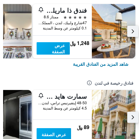
فندق ذا ماريليبون
5 نجوم
ممتاز 8.6
47شارع ولبيك، لندن ، المملكة المتحدة, لندن, المملكة المتحدة
0.1 كيلومتر عن وسط المدينة
1,248 ﷼
عرض
الصفقة
شاهد المزيد من الفنادق القريبة
فنادق رخيصة في لندن
سمارت هايد بارك إن هوستل
48-50 إينفيرنيس تراس، لندن ، المملكة المتحدة, لندن, المملكة المتحدة
4.5 كيلومتر عن وسط المدينة
89 ﷼
عرض الصفقة