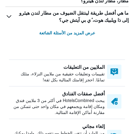
مطار، مطار لندن هيثرو؟
ما هي أفضل طريقة لينتقل الضيوف من مطار لندن هيثرو
إلى ذا ويلبيك هوت، ٔي بي آيتش جي؟
عرض المزيد من الأسئلة الشائعة
الملايين من التعليقات
تقييمات وتعليقات حقيقية من ملايين النزلاء، مثلك
تمامًا. احجز إقامتك المثالية بكل ثقة!
أفضل صفقات الفنادق
يبحث HotelsCombined في أكثر من 3 ملايين فندق
ومكان إقامة ويجمعهم في مكان واحد حتى تتمكن من
مقارنة أماكن الإقامة المثالية.
إلغاء مجاني
من الوارد أن تتغير الخطط — نتفهم ذلك. ولهذا يمكنك