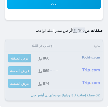
بحث
صفقات من
860 ﷼
/
أرخص سعر الليلة الواحدة
مزود
الإجمالي في الليلة
860 ﷼
عرض الصفقة
869 ﷼
عرض الصفقة
874 ﷼
عرض الصفقة
62 صفقة إضافية لـ ذا ويلبيك هوت، ٔي بي آيتش جي