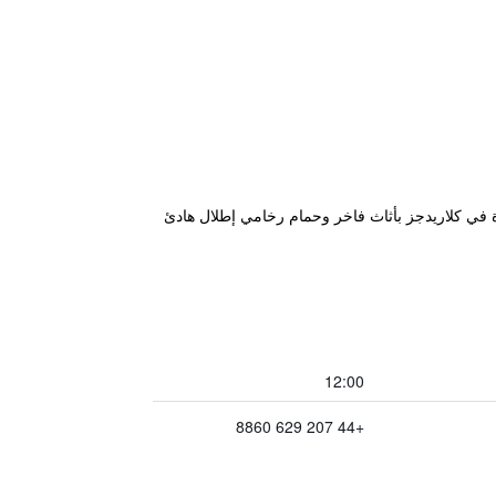
تتميز كل غرفة واسعة وفاخرة في كلاريدجز بأثاث فاخر وحمام رخامي إطلال هادئ
12:00
+44 207 629 8860