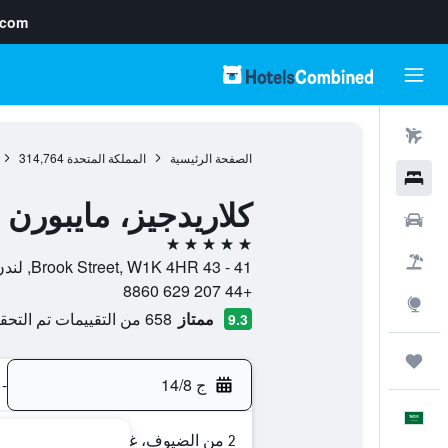
.com
رحلات طيران
الصفحة الرئيسية
المملكة المتحدة
314,764
فنادق
كلاريدجيز، مايبورن
سيارات
5 نجوم
حزم العروض
41 - 43 Brook Street, W1K 4HR, لندن, إنجلترا, المملكة المتحدة
+44 207 629 8860
استكشاف
ممتاز
658 من التقييمات تم التحقق منها
9.3
رحلات
ج 14/8
-
العَرَبِيَّة
2 من الضيوف، غرفة واحدة