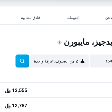
 عن
التقييمات
فنادق مشابهة
جيز، مايبورن
2 من الضيوف، غرفة واحدة
12,555 ﷼
12,787 ﷼