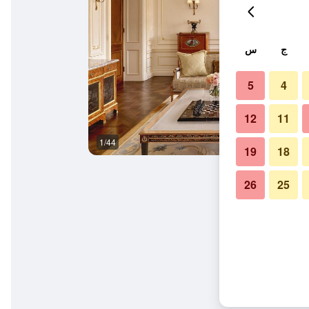
ج
س
5
4
12
11
1/44
غرفة نوم
19
18
26
25