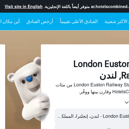
ar.hotelscombined
متوفر أيضاً باللغة الإنجليزية.
Visit site in English
الفنادق الأعلى تقييماً
أرخص الفنادق
أين مكان ال
لفنادقبجانب London Euston
دن
ابحث عن فنادق بجانب London Euston Railway Station من مئات