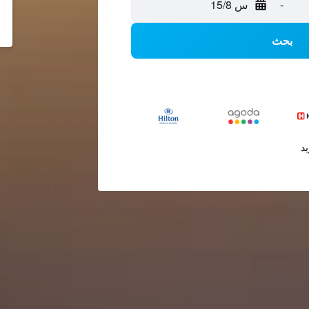
-
س 15/8
بحث
يد