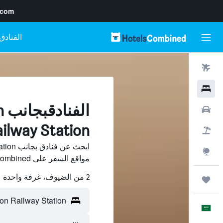
.com
رحلات طيران
فنادق
ا
سيارات
Railway Station, لن
حزم العروض
استكشاف
مواقع السفر على HotelsCombined وقارن بينها ووفّر.
2 من الضيوف، غرفة واحدة
رحلات
العَرَبِيَّة