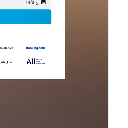
ج 14/8
...والمز