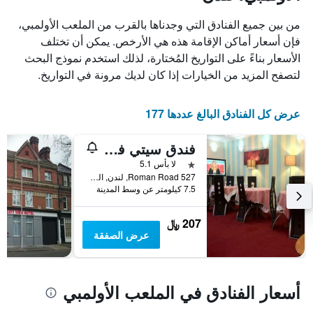
X
الذي
من بين جميع الفنادق التي وجدناها بالقرب من الملعب الأولمبي،
يعرض
فإن أسعار أماكن الإقامة هذه هي الأرخص. يمكن أن تختلف
أيام
الأسعار بناءً على التواريخ المُختارة، لذلك استخدم نموذج البحث
الأسبوع.
يتضمن
لتصفح المزيد من الخيارات إذا كان لديك مرونة في التواريخ.
المخطط
التالي
1
عرض كل الفنادق البالغ عددها 177
محور
Y
فندق سيتي فيو - رومان رود ماركت
الذي
يعرض
نجمة واحدة
لا بأس 5.1
متوسط
527 Roman Road, لندن, المملكة المتحدة
7.5 كيلومتر عن وسط المدينة
سعر
غرفة
207 ﷼
عرض الصفقة
أسعار الفنادق في الملعب الأولمبي