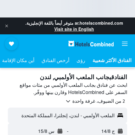
ar.hotelscombined.com
متوفر أيضاً باللغة الإنجليزية.
Visit site in English
رؤى
أرخص الفنادق
أين مكان الإقامة
الفنادقبجانب الملعب الأولمبي, لندن
ابحث عن فنادق بجانب الملعب الأولمبي من مئات مواقع
السفر على HotelsCombined وقارن بينها ووفّر.
2 من الضيوف، غرفة واحدة
الملعب الأولمبي - لندن، إنجلترا، المملكة المتحدة
ج 14/8
-
س 15/8