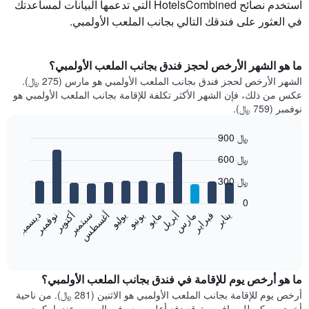
استخدم نصائح HotelsCombined التي تدعمها البيانات لمساعدتك
في العثور على فندقك التالي بجانب الملعب الأولمبي.
ما هو الشهر الأرخص لحجز فندق بجانب الملعب الأولمبي؟
الشهر الأرخص لحجز فندق بجانب الملعب الأولمبي هو مارس (275 ﷼).
عكس من ذلك، فإن الشهر الأكثر تكلفة للإقامة بجانب الملعب الأولمبي هو
نوفمبر (759 ﷼).
900 ﷼
Bar
Chart
600 ﷼
graphic.
chart
with
300 ﷼
12
bars.
0
فبراير
مايو
أغسطس
نوفمبر
يناير
أبريل
يوليو
أكتوبر
مارس
يونيو
سبتمبر
ديسمبر
يعرض
المخطط
End
of
التالي
interactive
متوسط
chart
سعر
ما هو أرخص يوم للإقامة في فندق بجانب الملعب الأولمبي؟
غرفة
أرخص يوم للإقامة بجانب الملعب الأولمبي هو الاثنين (281 ﷼). من ناحية
كل
أخرى، يمكن للمسافرين توقع دفع أعلى سعر في السبت، عندما يكون