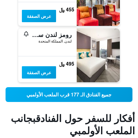
455 ﷼
عرض الصفقة
رومز لندن ستراتفورد
لندن, المملكة المتحدة
495 ﷼
عرض الصفقة
جميع الفنادق الـ 177 قرب الملعب الأولمبي
أفكار للسفر حول الفنادقبجانب
الملعب الأولمبي