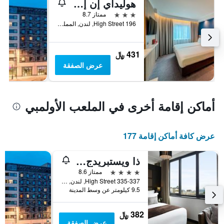
هوليداي إن إكسبرس لندن ستراتفورد
3 نجوم
ممتاز 8.7
196 High Street, لندن, المملكة المتحدة
431 ﷼
عرض الصفقة
أماكن إقامة أخرى في الملعب الأولمبي
عرض كافة أماكن إقامة 177
ذا ويستبريدج هوتل
4 نجوم
ممتاز 8.6
335-337 High Street, لندن, المملكة المتحدة
9.5 كيلومتر عن وسط المدينة
382 ﷼
عرض الصفقة