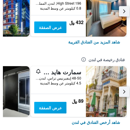
196 High Street, لندن, المملكة المتحدة
0.8 كيلومتر عن وسط المدينة
432 ﷼
عرض الصفقة
شاهد المزيد من الفنادق القريبة
فنادق رخيصة في لندن
سمارت هايد بارك إن هوستل
48-50 إينفيرنيس تراس، لندن ، المملكة المتحدة, لندن, المملكة المتحدة
4.5 كيلومتر عن وسط المدينة
89 ﷼
عرض الصفقة
شاهد أرخص الفنادق في لندن