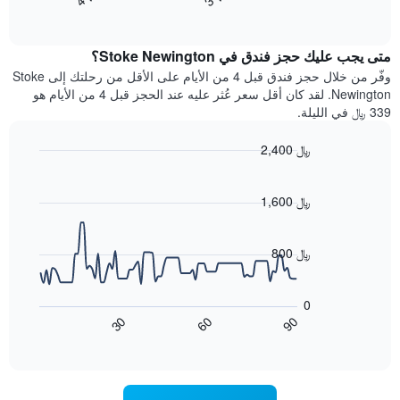
End
سعر
بالنجوم.
of
الغرفة
interactive
يتضمن
خلال
chart
المخطط
متى يجب عليك حجز فندق في Stoke Newington؟
عطلة
1
نهاية
وفّر من خلال حجز فندق قبل 4 من الأيام على الأقل من رحلتك إلى Stoke
محور
هذا
Newington. لقد كان أقل سعر عُثر عليه عند الحجز قبل 4 من الأيام هو
Y
الأسبوع
339 ﷼ في الليلة.
الذي
الذي
يعرض
عُثر
متوسط
2,400 ﷼
عليه
سعر
Line
Chart
خلال
الغرفة
graphic.
chart
آخر
هذه
with
1,600 ﷼
3
90
الليلة
أيام
data
الذي
points.
مع
عُثر
800 ﷼
التصنيف
عليه
حسب
يعرض
خلال
النجوم
المخطط
آخر
0
التالي
يتضمن
3
60
90
30
كيفية
المخطط
End
أيام
of
1
تغير
interactive
سعر
محور
chart
X
غرفة
عند
الذي