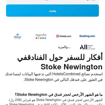
بحث
...والمزيد
أفكار للسفر حول الفنادقفي
Stoke Newington
استخدم نصائح HotelsCombined التي تدعمها البيانات لمساعدتك
في العثور على فندقك التالي في Stoke Newington.
ما هو الشهر الأرخص لحجز فندق في Stoke Newington؟
الشهر الأرخص لحجز فندق في Stoke Newington هو فبراير (238 ﷼).
عكس من ذلك، فإن الشهر الأكثر تكلفة للإقامة في Stoke Newington هو