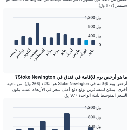
سبتمبر (977 ﷼).
1,200 ﷼
Bar
Chart
800 ﷼
graphic.
chart
with
400 ﷼
12
bars.
0
فبراير
مايو
أغسطس
نوفمبر
يناير
أبريل
يوليو
أكتوبر
مارس
يونيو
سبتمبر
ديسمبر
يعرض
المخطط
End
of
التالي
interactive
متوسط
chart
سعر
ما هو أرخص يوم للإقامة في فندق في Stoke Newington؟
غرفة
أرخص يوم للإقامة في Stoke Newington هو الثلاثاء (266 ﷼). من ناحية
كل
أخرى، يمكن للمسافرين توقع دفع أعلى سعر في الأربعاء، عندما يكون
شهر
السعر المتوسط لليلة الواحدة 977 ﷼.
يتضمن
المخطط
1,200 ﷼
1
Bar
محور
Chart
800 ﷼
graphic.
chart
X
with
الذي
400 ﷼
7