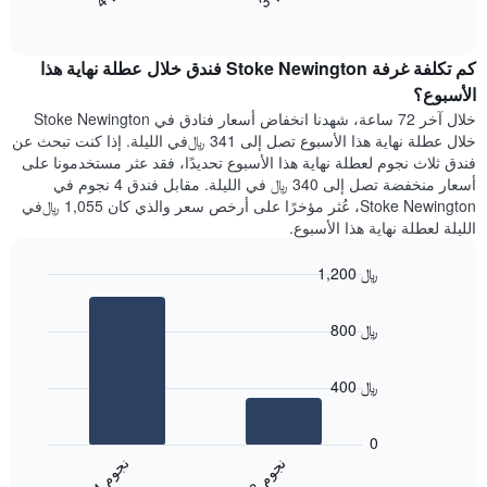
End
سعر
1
of
الغرفة
interactive
محور
هذه
chart
Y
كم تكلفة غرفة Stoke Newington فندق خلال عطلة نهاية هذا
الليلة
الذي
الذي
الأسبوع؟
يعرض
عُثر
خلال آخر 72 ساعة، شهدنا انخفاض أسعار فنادق في Stoke Newington
متوسط
عليه
خلال عطلة نهاية هذا الأسبوع تصل إلى 341 ﷼في الليلة. إذا كنت تبحث عن
سعر
خلال
فندق ثلاث نجوم لعطلة نهاية هذا الأسبوع تحديدًا، فقد عثر مستخدمونا على
غرفة
آخر
أسعار منخفضة تصل إلى 340 ﷼ في الليلة. مقابل فندق 4 نجوم في
3
Stoke Newington، عُثر مؤخرًا على أرخص سعر والذي كان 1,055 ﷼في
أيام
الليلة لعطلة نهاية هذا الأسبوع.
مع
التصنيف
1,200 ﷼
حسب
النجوم
Bar
Chart
graphic.
يتضمن
chart
800 ﷼
with
المخطط
2
1
bars.
محور
400 ﷼
X
يعرض
التي
المخطط
تعرض
0
التالي
فئات
ن
م
ن
م
متوسط
الفنادق
3
ج
و
4
ج
و