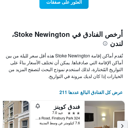
العثور على صفقات
يعرض
اقتراب
تاريخ
فئات
الإقامة
الفنادق
يتضمن
بالنجوم.
يتضمن
المخطط
1
المخطط
أرخص الفنادق في Stoke Newington،
1
محور
لندن
X
محور
Y
الذي
الذي
يعرض
تُقدم أماكن إقامة Stoke Newington هذه أقل سعر لليلة من بين
عدد
يعرض
أماكن الإقامة التي صادفناها. يمكن أن تختلف الأسعار بناءً على
الأيام
متوسط
التواريخ المُختارة، لذلك استخدم نموذج البحث لتصفح المزيد من
قبل
سعر
غرفة
الإقامة
الخيارات إذا كان لديك مرونة في التواريخ.
في
يتضمن
عطلة
المخطط
نهاية
التالي
عرض كل الفنادق البالغ عددها 211
1
هذا
محور
الأسبوع
فندق كوينز
Y
خلال
آخر
الذي
3 نجوم
جيد 7.0
3
يعرض
324 Seven Sisters Road, Finsbury Park, لندن, المملكة المتحدة
7.6 كيلومتر عن وسط المدينة
أيام
متوسط