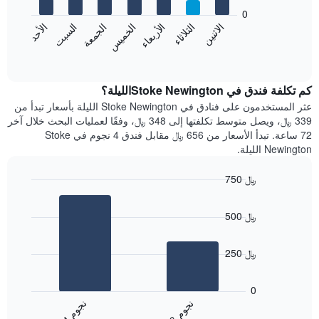
يعرض
bars.
0
الشهور.
الاثنين
الخميس
الأحد
الأربعاء
السبت
الثلاثاء
الجمعة
يتضمن
يعرض
المخطط
المخطط
End
التالي
of
التالي
interactive
1
متوسط
chart
محور
سعر
كم تكلفة فندق في Stoke Newingtonالليلة؟
Y
غرفة
عثر المستخدمون على فنادق في Stoke Newington الليلة بأسعار تبدأ من
الذي
كل
339 ﷼، ويصل متوسط تكلفتها إلى 348 ﷼، وفقًا لعمليات البحث خلال آخر
يعرض
يوم
72 ساعة. تبدأ الأسعار من 656 ﷼ مقابل فندق 4 نجوم في Stoke
متوسط
في
Newington الليلة.
سعر
الأسبوع
غرفة
يتضمن
750 ﷼
المخطط
Bar
1
Chart
graphic.
chart
محور
500 ﷼
with
X
2
الذي
bars.
يعرض
250 ﷼
أيام
يعرض
الأسبوع.
المخطط
0
يتضمن
التالي
ن
م
ن
م
المخطط
متوسط
3
ج
و
4
ج
و
التالي