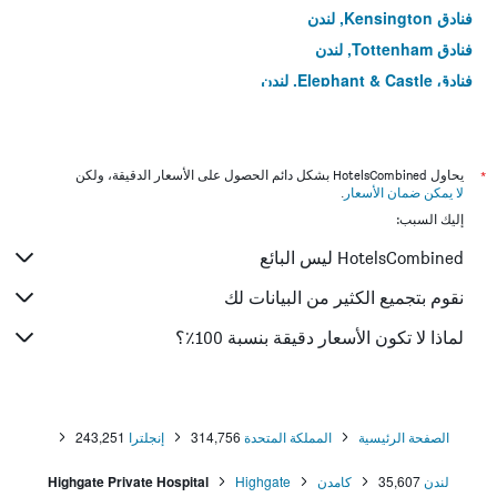
فنادق Kensington, لندن
فنادق Tottenham, لندن
فنادق Elephant & Castle, لندن
فنادق Custom House, لندن
فنادق Rotherhithe, لندن
فنادق Stamford Hill, لندن
*
يحاول HotelsCombined بشكل دائم الحصول على الأسعار الدقيقة، ولكن
لا يمكن ضمان الأسعار
.
فنادق Stoke Newington, لندن
إليك السبب:
فنادق ماريليبون, لندن
HotelsCombined ليس البائع
فنادق Peckham, لندن
فنادق Angel, لندن
نقوم بتجميع الكثير من البيانات لك
فنادق Kidbrooke, لندن
لماذا لا تكون الأسعار دقيقة بنسبة 100٪؟
فنادق Archway, لندن
فنادق Clapham, لندن
فنادق جنوب كنسينغتون, لندن
الصفحة الرئيسية
المملكة المتحدة
314,756
إنجلترا
243,251
فنادق تشيلسي, لندن
لندن
35,607
كامدن
Highgate
Highgate Private Hospital
فنادق Hoxton, لندن