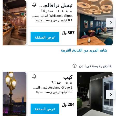
ثيسل ترافالجار - ليسيستر سكوير
4 نجوم
ممتاز 8.0
Whitcomb Street, لندن, المملكة المتحدة
0.1 كيلومتر عن وسط المدينة
867 ﷼
عرض الصفقة
شاهد المزيد من الفنادق القريبة
فنادق رخيصة في لندن
كيب
2 نجمتين
جيد 7.1
2 Aspland Grove, لندن, المملكة المتحدة
7.2 كيلومتر عن وسط المدينة
204 ﷼
عرض الصفقة