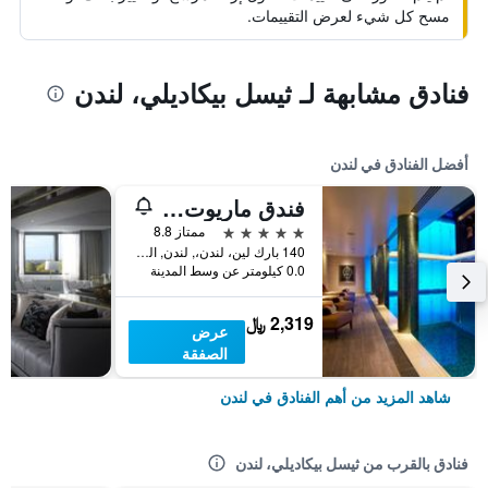
مسح كل شيء لعرض التقييمات.
فنادق مشابهة لـ ثيسل بيكاديلي، لندن
أفضل الفنادق في لندن
فندق ماريوت لندن بارك لاين
5 نجوم
ممتاز 8.8
140 بارك لين، لندن،, لندن, المملكة المتحدة
0.0 كيلومتر عن وسط المدينة
2,319 ﷼
عرض
الصفقة
شاهد المزيد من أهم الفنادق في لندن
فنادق بالقرب من ثيسل بيكاديلي، لندن