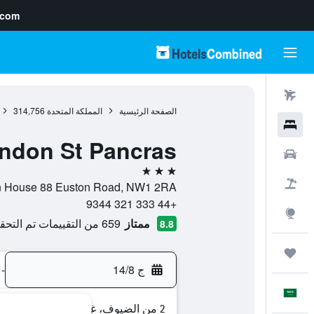
.com
رحلات طيران
الصفحة الرئيسية
المملكة المتحدة
314,756
فنادق
ondon St Pancras
سيارات
3 نجوم
حزم العروض
Clifton House 88 Euston Road, NW1 2RA, لندن, إنجلترا, الممل
+44 333 321 9344
استكشاف
ممتاز
659 من التقييمات تم التحقق منها
8.8
رحلات
ج 14/8
-
العَرَبِيَّة
2 من الضيوف، غرفة واحدة