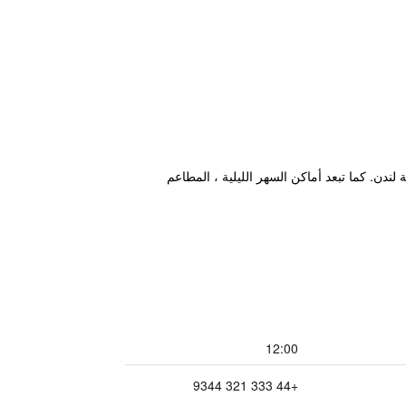
عدة مثالية أثناء وجودهم في مدينة لندن. كما تبعد أماكن السهر الليلية ، المطاعم
12:00
+44 333 321 9344