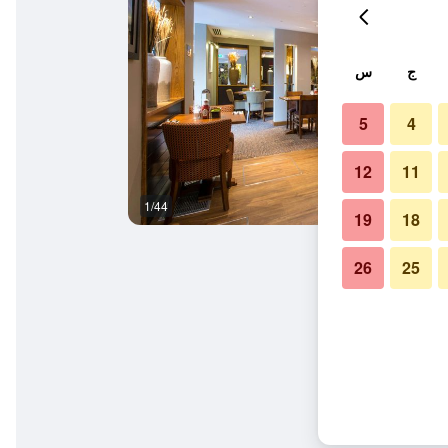
ج
س
5
4
12
11
1/44
آخر
19
18
26
25