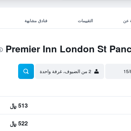
 عن
التقييمات
فنادق مشابهة
2 من الضيوف، غرفة واحدة
513 ﷼
522 ﷼