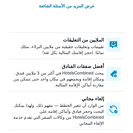
عرض المزيد من الأسئلة الشائعة
الملايين من التعليقات
تقييمات وتعليقات حقيقية من ملايين النزلاء، مثلك
تمامًا. احجز إقامتك المثالية بكل ثقة!
أفضل صفقات الفنادق
يبحث HotelsCombined في أكثر من 3 ملايين فندق
ومكان إقامة ويجمعهم في مكان واحد حتى تتمكن من
مقارنة أماكن الإقامة المثالية.
إلغاء مجاني
من الوارد أن تتغير الخطط — نتفهم ذلك. ولهذا يمكنك
البحث وحجز فنادق وأماكن إقامة على
HotelsCombined من وكالات السفر التي تقدم خدمة
الإلغاء المجاني