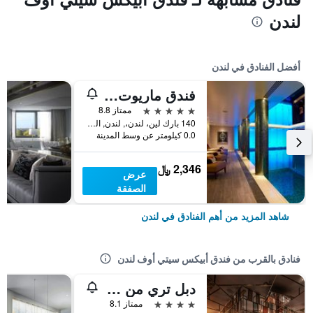
لندن
أفضل الفنادق في لندن
فندق ماريوت لندن بارك لاين
5 نجوم
ممتاز 8.8
140 بارك لين، لندن،, لندن, المملكة المتحدة
0.0 كيلومتر عن وسط المدينة
2,346 ﷼
عرض
الصفقة
شاهد المزيد من أهم الفنادق في لندن
فنادق بالقرب من فندق أبيكس سيتي أوف لندن
دبل تري من فندق هيلتون لندن - برج لندن
4 نجوم
ممتاز 8.1