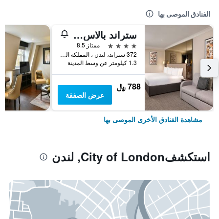
الفنادق الموصى بها
ستراند بالاس هوتل
4 نجوم
ممتاز 8.5
372 ستراند، لندن ، المملكة المتحدة, لندن, المملكة المتحدة
1.3 كيلومتر عن وسط المدينة
788 ﷼
عرض الصفقة
مشاهدة الفنادق الأخرى الموصى بها
استكشفCity of London, لندن