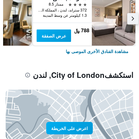
4 نجوم
ممتاز 8.5
372 ستراند، لندن ، المملكة المتحدة, لندن, المملكة المتحدة
1.3 كيلومتر عن وسط المدينة
788 ﷼
عرض الصفقة
مشاهدة الفنادق الأخرى الموصى بها
استكشفCity of London, لندن
اعرض على الخريطة