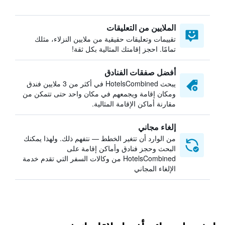
الملايين من التعليقات
تقييمات وتعليقات حقيقية من ملايين النزلاء، مثلك
تمامًا. احجز إقامتك المثالية بكل ثقة!
أفضل صفقات الفنادق
يبحث HotelsCombined في أكثر من 3 ملايين فندق
ومكان إقامة ويجمعهم في مكان واحد حتى تتمكن من
مقارنة أماكن الإقامة المثالية.
إلغاء مجاني
من الوارد أن تتغير الخطط — نتفهم ذلك. ولهذا يمكنك
البحث وحجز فنادق وأماكن إقامة على
HotelsCombined من وكالات السفر التي تقدم خدمة
الإلغاء المجاني