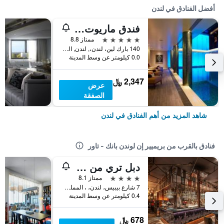
أفضل الفنادق في لندن
فندق ماريوت لندن بارك لاين
5 نجوم
ممتاز 8.8
140 بارك لين، لندن،, لندن, المملكة المتحدة
0.0 كيلومتر عن وسط المدينة
2,347 ﷼
عرض
الصفقة
شاهد المزيد من أهم الفنادق في لندن
فنادق بالقرب من بريميير إن لوندن بانك - تاور
دبل تري من فندق هيلتون لندن - برج لندن
4 نجوم
ممتاز 8.1
7 شارع بيبيس، لندن، ، المملكة المتحدة, لندن, المملكة المتحدة
0.4 كيلومتر عن وسط المدينة
678 ﷼