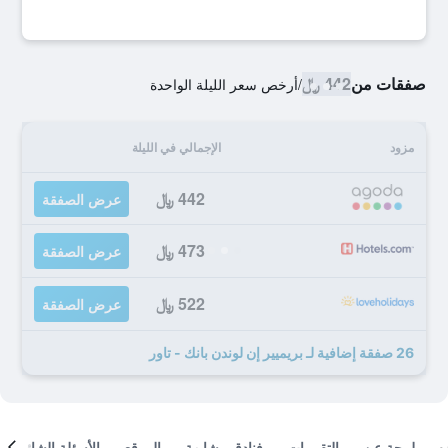
صفقات من
442 ﷼
/
أرخص سعر الليلة الواحدة
مزود
الإجمالي في الليلة
442 ﷼
عرض الصفقة
473 ﷼
عرض الصفقة
522 ﷼
عرض الصفقة
26 صفقة إضافية لـ بريميير إن لوندن بانك - تاور
لمحة عن
التقييمات
فنادق مشابهة
الموقع
الأسئلة الشائعة