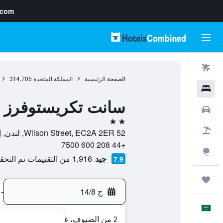
.com
رحلات طيران
الصفحة الرئيسية
المملكة المتحدة
314,705
فنادق
سانت تكريستوفرز 
سيارات
2 نجمتين
حزم العروض
52 Wilson Street, EC2A 2ER, لندن, إنجلترا, المملكة المتحدة
+44 208 600 7500
استكشاف
جيد
1,916 من التقييمات تم التحقق منها
7.9
رحلات
ج 14/8
-
العَرَبِيَّة
2 من الضيوف، غرفة واحدة