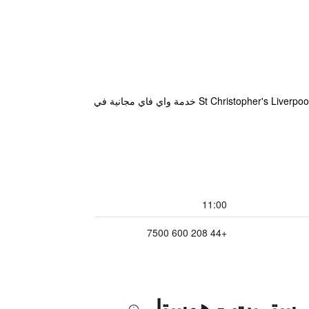
يقع St Christopher's Liverpool Street في لندن على بُعد 900 متر من بريك لين، ويشتمل على مطعم وبار. يوفر St Christopher's Liverpool Street خدمة واي فاي مجانية في
11:00
+44 208 600 7500
ل ستريت - هوستل