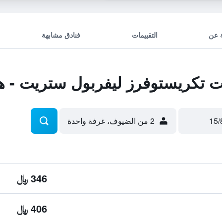
 عن
التقييمات
فنادق مشابهة
تكريستوفرز ليفربول ستريت - 
2 من الضيوف، غرفة واحدة
346 ﷼
406 ﷼