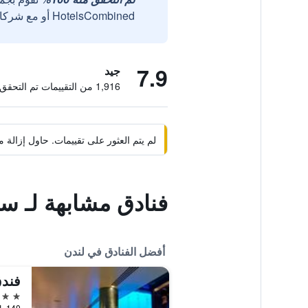
HotelsCombined أو مع شركائنا الخارجيين الموثوقين.
7.9
جيد
1,916 من التقييمات تم التحقق منها
لم يتم العثور على تقييمات. حاول إزال
فنادق مشابهة لـ س
أفضل الفنادق في لندن
فندق
5 نجوم
140 بارك لين، لندن،, لندن, المملكة المتحدة