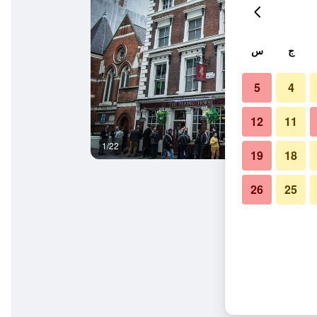
ج
س
5
4
12
11
1/22
المظهر الخارجي
19
18
26
25
ستريت - هوستل