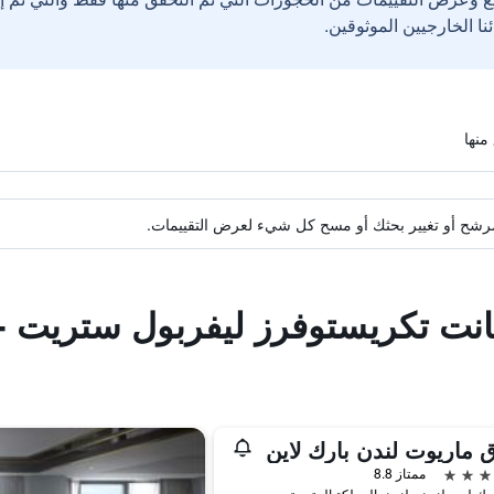
ة مرشح أو تغيير بحثك أو مسح كل شيء لعرض التقييمات.
انت تكريستوفرز ليفربول ستريت 
 ماريوت لندن بارك لاين
ممتاز 8.8