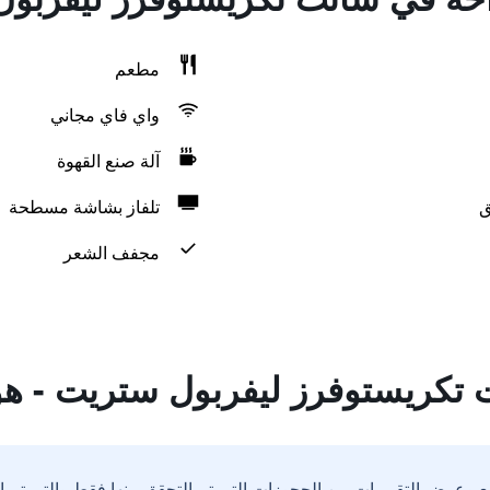
مطعم
واي فاي مجاني
آلة صنع القهوة
ق
تلفاز بشاشة مسطحة
مجفف الشعر
 تكريستوفرز ليفربول ستريت - ه
ع وعرض التقييمات من الحجوزات التي تم التحقق منها فقط والتي تم 