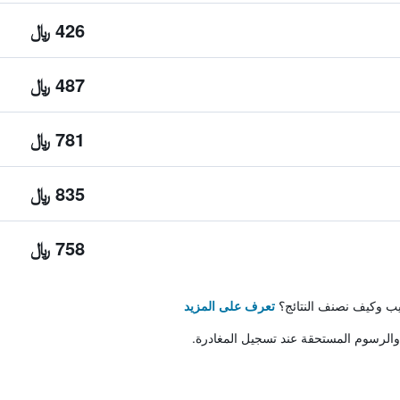
426 ﷼
487 ﷼
781 ﷼
835 ﷼
758 ﷼
تيب وكيف نصنف النتائج؟
تعرف على المزيد
والرسوم المستحقة عند تسجيل المغادرة.