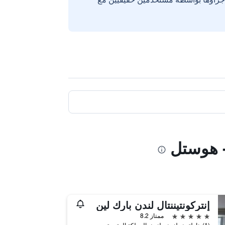
- هوستل
إنتركونتيننتال لندن بارك لين
5 نجوم
ممتاز 8.2
(1) هاملتون، لندن،, لندن, المملكة المتحدة