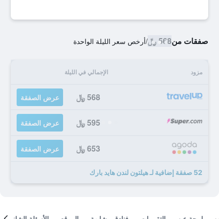
صفقات من
568 ﷼
/
أرخص سعر الليلة الواحدة
مزود
الإجمالي في الليلة
568 ﷼
عرض الصفقة
595 ﷼
عرض الصفقة
653 ﷼
عرض الصفقة
52 صفقة إضافية لـ هيلتون لندن هايد بارك
لمحة عن
التقييمات
فنادق مشابهة
الموقع
الأسئلة الشائعة