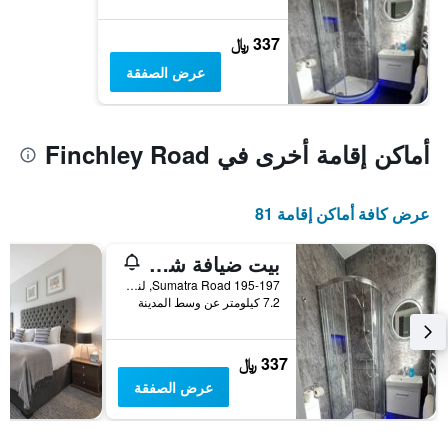
337 ﷼
عرض الصفقة
أماكن إقامة أخرى في Finchley Road
عرض كافة أماكن إقامة 81
بيت ضيافة شارلوت
195-197 Sumatra Road, لندن, المملكة المتحدة
7.2 كيلومتر عن وسط المدينة
337 ﷼
عرض الصفقة