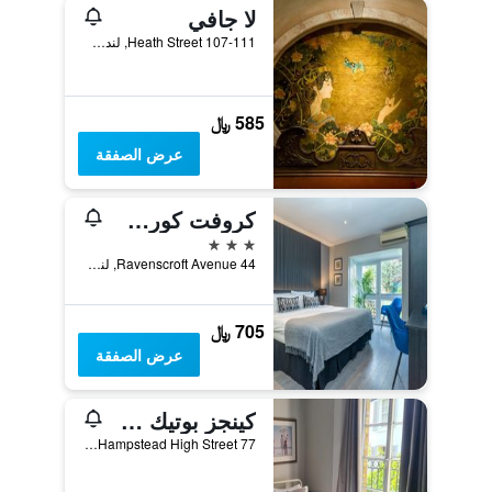
لا جافي
107-111 Heath Street, لندن, المملكة المتحدة
585 ﷼
عرض الصفقة
كروفت كورت هوتل
3 نجوم
44 Ravenscroft Avenue, لندن, المملكة المتحدة
705 ﷼
عرض الصفقة
كينجز بوتيك هوتل
77 Hampstead High Street, لندن, المملكة المتحدة