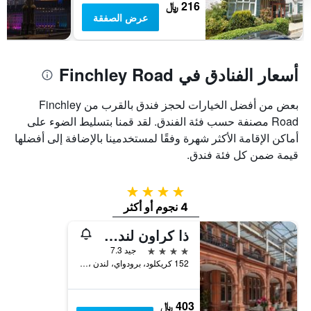
216 ﷼
عرض الصفقة
أسعار الفنادق في Finchley Road
بعض من أفضل الخيارات لحجز فندق بالقرب من Finchley
Road مصنفة حسب فئة الفندق. لقد قمنا بتسليط الضوء على
أماكن الإقامة الأكثر شهرة وفقًا لمستخدمينا بالإضافة إلى أفضلها
قيمة ضمن كل فئة فندق.
4 نجوم
4 نجوم أو أكثر
ذا كراون لندن هوتل، كريكلوود (نورث ويست لندن)، وورلدهوتلز ديستينكتيف
4 نجوم
جيد 7.3
152 كريكلود، برودواي، لندن ، المملكة المتحدة, لندن, المملكة المتحدة
403 ﷼