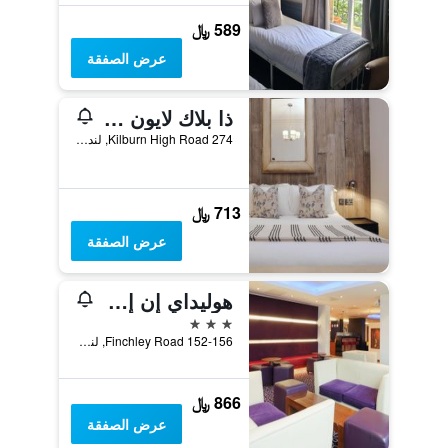
589 ﷼
عرض الصفقة
ذا بلاك لايون بوب آند بوتيك جيست هاوس
274 Kilburn High Road, لندن, المملكة المتحدة
713 ﷼
عرض الصفقة
هوليداي إن إكسبرس لندن - سويس كوتيدج، آن آي آيتش جي هوتل
3 نجوم
152-156 Finchley Road, لندن, المملكة المتحدة
866 ﷼
عرض الصفقة