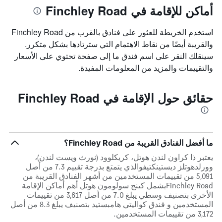
أماكن للإقامة في Finchley Road
استخدم الخريطة للعثور على فنادق بالقرب من Finchley Road
والقريبة أيضًا من نقاط الاهتمام التي سترتادها بشكل متكرر.
سينقلك النقر على اسم فندق ما إلى صفحة تحتوي على الأسعار
والتقييمات والمزيد من المعلومات المفيدة.
حقائق حول الإقامة في Finchley Road
ما أفضل الفنادق القريبة من Finchley Road؟
يعتبر ذا كراون لندن هوتل، كريكلوود (نورث ويست لندن)،
وورلدهوتلز ديستينكتيفوالذي يتمتع بدرجة تقييم 7.3 من أصل
5,091 من تقييمات المستخدمين من أشهر الفنادق القريبة من
Finchley Roadيشمل كينج سولومون هوتل أهم أماكن الإقامة
الأخرى بتصنيف وسطي يبلغ 7.0 من أصل 3,617 من تقييمات
المستخدمين و فندق كواليتي هامبستيد بتصنيف يبلغ 8.3 من أصل
3,172 من تقييمات المستخدمين.