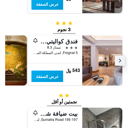
عرض الصفقة
3 نجوم
3 نجوم
فندق كواليتي هامبستيد
3 نجوم
ممتاز 8.3
5 Frognal, لندن, المملكة المتحدة
543 ﷼
عرض الصفقة
2 نجمتين
نجمتين أو أقل
بيت ضيافة شارلوت
195-197 Sumatra Road, لندن, المملكة المتحدة