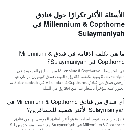
يتضمن
المخطط
1
الأسئلة الأكثر تكرارًا حول فنادق
محور
Millennium & Copthorne في
X
الذي
Sulaymaniyah
يعرض
أيام
الأسبوع.
يتضمن
ما هي تكلفة الإقامة في فندق Millennium &
المخطط
Copthorne في Sulaymaniyah؟
التالي
1
في المتوسط ، Millennium & Copthorne من الفنادق الموجودة في
محور
Sulaymaniyah وتبلغ تكلفتها 361 ﷼ / الليلة. فندق كوبثورن بارانان هو
Y
أرخص فندق من فنادق Millennium & Copthorne في Sulaymaniyah تم
الذي
العثور عليه مؤخراً بأسعار تبدأ من 284 ﷼ في الليلة.
يعرض
متوسط
أي فندق من فنادق Millennium & Copthorne في
سعر
غرفة
Sulaymaniyah الأكثر شعبية للمسافرين؟
فندق جراند ميلينيوم السليمانية هو أكثر الفنادق الموصى بها من فنادق
Millennium & Copthorne في Sulaymaniyah مع تقييم المستخدمين 9.1