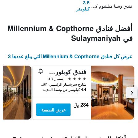
3.5
فندق وسبا ميلينيوم كوردستان
كيلومتر
أفضل فنادق Millennium & Copthorne
في Sulaymaniyah
عرض كل فنادق Millennium & Copthorne التي يبلغ عددها 3
فندق كوبثورن بارانان
4 نجوم
ممتاز 8.9
شارع سرشينار الرئيسي, Sulaymaniyah, العراق
4.4 كيلومتر عن وسط المدينة
284 ﷼
عرض الصفقة