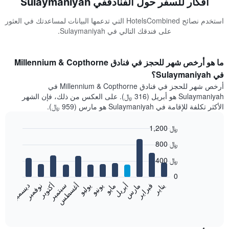
أفكار للسفر حول الفنادقفي Sulaymaniyah
استخدم نصائح HotelsCombined التي تدعمها البيانات لمساعدتك في العثور
على فندقك التالي في Sulaymaniyah.
ما هو أرخص شهر للحجز في فنادق Millennium & Copthorne
في Sulaymaniyah؟
أرخص شهر للحجز في فنادق Millennium & Copthorne في
Sulaymaniyah هو أبريل (316 ﷼). على العكس من ذلك، فإن الشهر
الأكثر تكلفة للإقامة في Sulaymaniyah هو مارس (959 ﷼).
1,200 ﷼
Bar
Chart
800 ﷼
graphic.
chart
with
400 ﷼
12
bars.
0
فبراير
مايو
أغسطس
نوفمبر
يناير
أبريل
يوليو
أكتوبر
مارس
يونيو
سبتمبر
ديسمبر
يعرض
المخطط
End
of
التالي
interactive
متوسط
chart