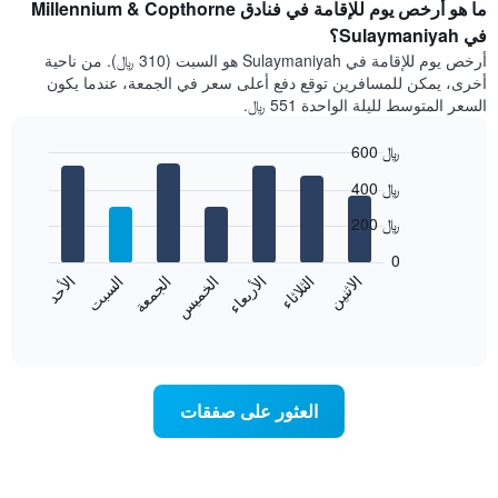
سعر
ما هو أرخص يوم للإقامة في فنادق Millennium & Copthorne
غرفة
في Sulaymaniyah؟
كل
أرخص يوم للإقامة في Sulaymaniyah هو السبت (310 ﷼). من ناحية
شهر
أخرى، يمكن للمسافرين توقع دفع أعلى سعر في الجمعة، عندما يكون
يتضمن
السعر المتوسط لليلة الواحدة 551 ﷼.
المخطط
1
600 ﷼
محور
X
Bar
Chart
400 ﷼
graphic.
الذي
chart
with
يعرض
200 ﷼
7
الشهور.
bars.
يتضمن
0
المخطط
الاثنين
الثلاثاء
الأربعاء
الخميس
الجمعة
السبت
الأحد
يعرض
التالي
المخطط
End
1
of
التالي
محور
interactive
متوسط
chart
Y
سعر
الذي
غرفة
يعرض
العثور على صفقات
كل
متوسط
يوم
سعر
في
غرفة
الأسبوع