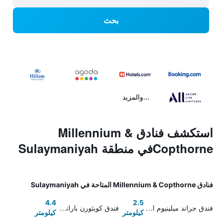
بحث
...والمزيد
استكشف فنادق Millennium &
Copthorneفي منطقة Sulaymaniyah
فنادق Millennium & Copthorne المتاحة في Sulaymaniyah
4.4
2.5
فندق جراند ميلينيوم السليمانية
فندق كوبثورن بارانان
كيلومتر
كيلومتر