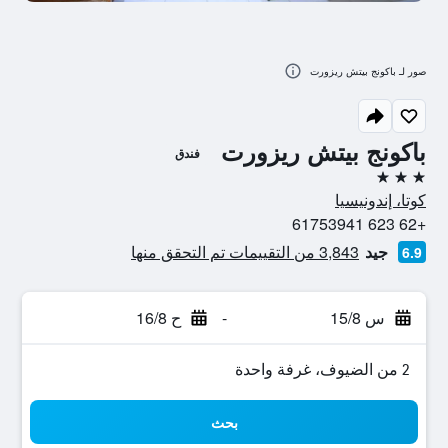
صور لـ باكونج بيتش ريزورت
باكونج بيتش ريزورت
فندق
3 نجوم
كوتا، إندونيسيا
+62 623 61753941
جيد
3,843 من التقييمات تم التحقق منها
6.9
س 15/8
-
ح 16/8
2 من الضيوف، غرفة واحدة
بحث