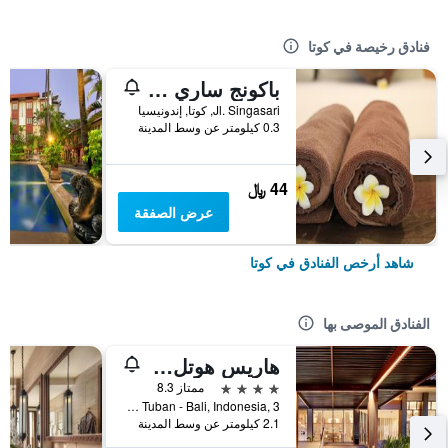
فنادق رخيصة في كوتا
باكونج ساري ريزورت آند سبا
Jl. Singasari, كوتا, إندونيسيا
0.3 كيلومتر عن وسط المدينة
44 ﷼
عرض الصفقة
شاهد أرخص الفنادق في كوتا
الفنادق الموصى بها
هاريس هوتل كوتا توبان بالي
4 نجوم
ممتاز 8.3
Jl.Dewi Sartika Tuban - Bali, Indonesia, 3, كوتا, إندونيسيا
2.1 كيلومتر عن وسط المدينة