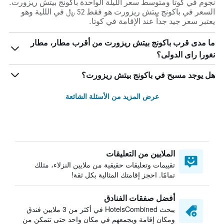
نجوم في كوتا ومتوسط ​​سعر الليلة الواحدة باكونج بيتش ريزورت.
السعر في باكونج بيتش ريزورت هو فقط 52 ﷼ في الللية وهو
يعتبر سعر جيد جداً عند الإقامة في كوتا.
ما مدى قرب باكونج بيتش ريزورت من أقرب مطار، مطار
نغورا راى الدولى؟
هل يوجد مسبح في باكونج بيتش ريزورت؟
عرض المزيد من الأسئلة الشائعة
الملايين من التعليقات
تقييمات وتعليقات حقيقية من ملايين النزلاء، مثلك
تمامًا. احجز إقامتك المثالية بكل ثقة!
أفضل صفقات الفنادق
يبحث HotelsCombined في أكثر من 3 ملايين فندق
ومكان إقامة ويجمعهم في مكان واحد حتى تتمكن من