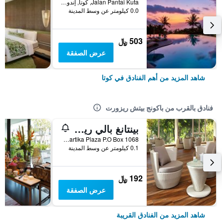
Jalan Pantai Kuta, كوتا, إندونيسيا
0.0 كيلومتر عن وسط المدينة
503 ﷼
عرض الصفقة
شاهد المزيد من أهم الفنادق في كوتا
فنادق بالقرب من باكونج بيتش ريزورت
بينتانغ بالي ريزورت
Jl Kartika Plaza P.O Box 1068, كوتا, إندونيسيا
0.1 كيلومتر عن وسط المدينة
192 ﷼
عرض الصفقة
شاهد المزيد من الفنادق القريبة