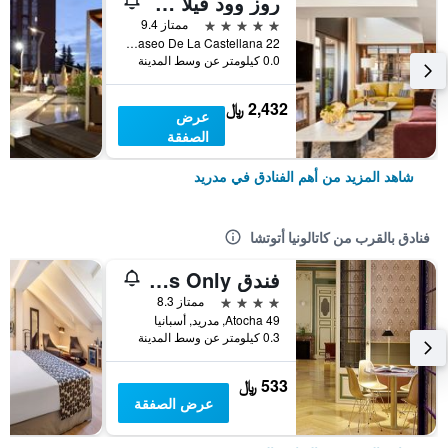
روز وود فيلا ماجنا
5 نجوم
ممتاز 9.4
Paseo De La Castellana 22, مدريد, أسبانيا
0.0 كيلومتر عن وسط المدينة
2,432 ﷼
عرض
الصفقة
شاهد المزيد من أهم الفنادق في مدريد
فنادق بالقرب من كاتالونيا أتوتشا
فندق Axel Madrid - Adults Only
4 نجوم
ممتاز 8.3
Atocha 49, مدريد, أسبانيا
0.3 كيلومتر عن وسط المدينة
533 ﷼
عرض الصفقة