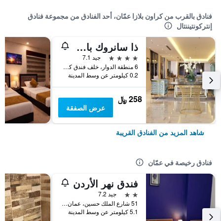
فنادق بالقرب من كراون بلازا عمّان، أحد الفنادق من مجموعة فنادق
إنتركونتيننتال
ذا سانروك باي لو ريف هوتلز
4 نجوم
جيد 7.1
6 منطقة الدوار، خلف فندق كراون بلازا, عمّان, الأردن
0.2 كيلومتر عن وسط المدينة
258 ﷼
عرض الصفقة
شاهد المزيد من الفنادق القريبة
فنادق رخيصة في عمّان
فندق نهر الأردن
2 نجمتين
جيد 7.2
51 شارع الملك حسين، عمان ، الأردن, عمّان, الأردن
5.1 كيلومتر عن وسط المدينة