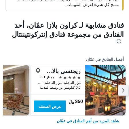
مسح كل شيء لعرض التقييمات.
فنادق مشابهة لـ كراون بلازا عمّان، أحد
الفنادق من مجموعة فنادق إنتركونتيننتال
أفضل الفنادق في عمّان
ريجنسي بالاس عمان
5 نجوم
ممتاز 8.1
دوار الداخلية: دوار الداخلية - شارع الملكة علياء باتجاه دوار المدينة الرياضي, عمّان, الأردن
0.0 كيلومتر عن وسط المدينة
350 ﷼
عرض الصفقة
شاهد المزيد من أهم الفنادق في عمّان