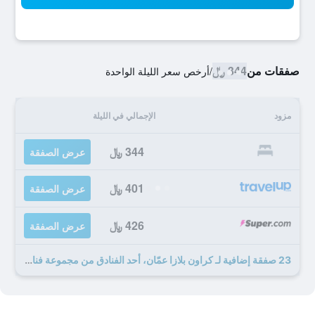
صفقات من
344 ﷼
/
أرخص سعر الليلة الواحدة
مزود
الإجمالي في الليلة
344 ﷼
عرض الصفقة
401 ﷼
عرض الصفقة
426 ﷼
عرض الصفقة
23 صفقة إضافية لـ كراون بلازا عمّان، أحد الفنادق من مجموعة فنادق إنتركونتيننتال