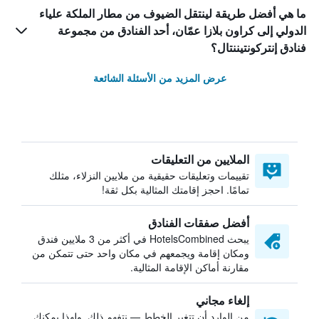
ما هي أفضل طريقة لينتقل الضيوف من مطار الملكة علياء
الدولي إلى كراون بلازا عمّان، أحد الفنادق من مجموعة
فنادق إنتركونتيننتال؟
عرض المزيد من الأسئلة الشائعة
الملايين من التعليقات
تقييمات وتعليقات حقيقية من ملايين النزلاء، مثلك
تمامًا. احجز إقامتك المثالية بكل ثقة!
أفضل صفقات الفنادق
يبحث HotelsCombined في أكثر من 3 ملايين فندق
ومكان إقامة ويجمعهم في مكان واحد حتى تتمكن من
مقارنة أماكن الإقامة المثالية.
إلغاء مجاني
من الوارد أن تتغير الخطط — نتفهم ذلك. ولهذا يمكنك