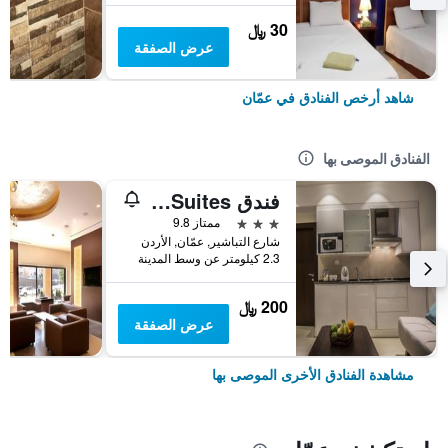
30 ﷼
عرض الصفقة
شاهد أرخص الفنادق في عمّان
الفنادق الموصى بها
فندق Naylover Suites
3 نجوم
ممتاز 9.8
شارع التباشير, عمّان, الأردن
2.3 كيلومتر عن وسط المدينة
200 ﷼
عرض الصفقة
مشاهدة الفنادق الأخرى الموصى بها