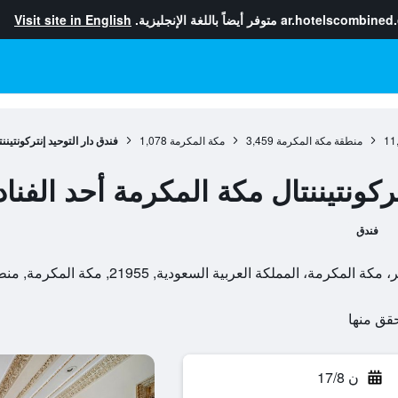
ar.hotelscombined
متوفر أيضاً باللغة الإنجليزية.
Visit site in English
11
منطقة مكة المكرمة
3,459
مكة المكرمة
1,078
فندق دار التوحيد إنتركونتين
تركونتيننتال مكة المكرمة أحد الف
فندق
 السعودية, 21955, مكة المكرمة, منطقة مكة المكرمة, المملكة العربية السعودية
ن 17/8