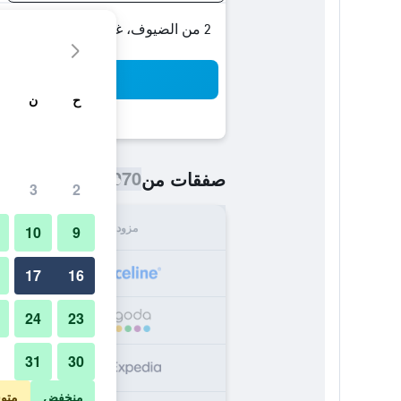
2 من الضيوف، غرفة واحدة
بح
ح
ن
1,070 ﷼
صفقات من
/
أرخص سعر ال
3
2
مزود
الإجما
10
9
,070
17
16
24
23
,104
31
30
,104
منخفض
متو