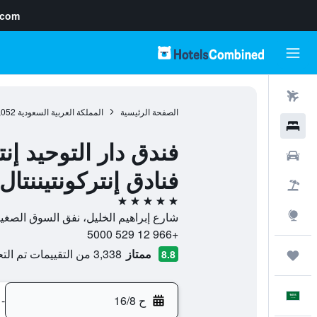
.com
رحلات طيران
الصفحة الرئيسية
المملكة العربية السعودية
,052
فنادق
فندق دار التوحيد إن
سيارات
فنادق إنتركونتيننتال
حزم العروض
5 نجوم
استكشاف
شارع إبراهيم الخليل، نفق السوق الصغير، مكة المكرمة، المملكة العربية
+966 12 529 5000
ممتاز
3,338 من التقييمات تم التحقق منها
8.8
رحلات
العَرَبِيَّة
ح 16/8
-