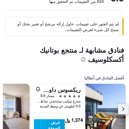
624 من التقييمات تم التحقق منها
لم يتم العثور على تقييمات. حاول إزالة مرشح أو تغيير بحثك أو
مسح كل شيء لعرض التقييمات.
فنادق مشابهة لـ منتجع بوتانيك
أكسكلوسيف
أفضل الفنادق في أنطاليا
ريكسوس داون تاون أنطاليا - الوصول إلى أرض الأساطير
5 نجوم
ممتاز 8.9
شارع شكيب سابانجي, شاطئ كونيالتي, أنطاليا, تركيا
0.0 كيلومتر عن وسط المدينة
1,374 ﷼
عرض
الصفقة