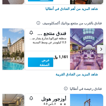
شاهد المزيد من أهم الفنادق في أنطاليا
فنادق بالقرب من منتجع بوتانيك أكسكلوسيف
فندق منتجع ميراكل
منطقة غوزالوبا,شارع يشار سوبوتاي رقم 34, أنطاليا, تركيا
0.3 كيلومتر عن وسط المدينة
1,161 ﷼
عرض
الصفقة
شاهد المزيد من الفنادق القريبة
فنادق رخيصة في أنطاليا
أوزجور هوتل
2 نجمتين
لا بأس 4.9