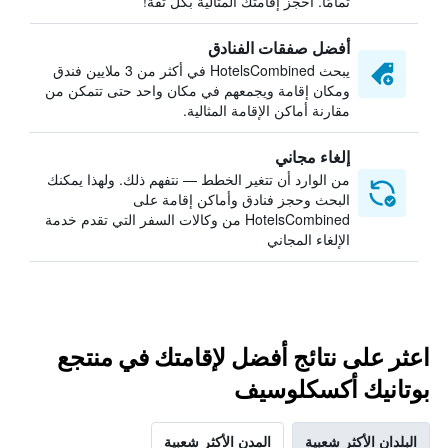
تمامًا. احجز إقامتك المثالية بكل ثقة!
أفضل صفقات الفنادق
يبحث HotelsCombined في أكثر من 3 ملايين فندق
ومكان إقامة ويجمعهم في مكان واحد حتى تتمكن من
مقارنة أماكن الإقامة المثالية.
إلغاء مجاني
من الوارد أن تتغير الخطط — نتفهم ذلك. ولهذا يمكنك
البحث وحجز فنادق وأماكن إقامة على
HotelsCombined من وكالات السفر التي تقدم خدمة
الإلغاء المجاني
اعثر على نتائج أفضل لإقامتك في منتجع
بوتانيك أكسكلوسيف
البلدان الأكثر شعبية
المدن الأكثر شعبية