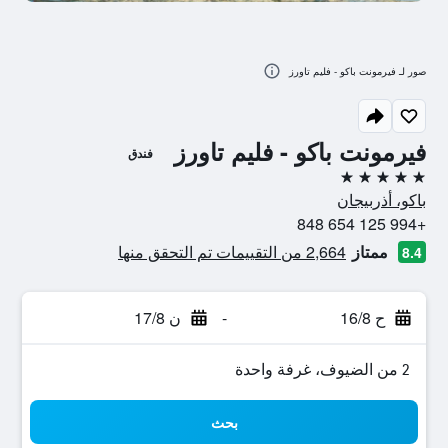
صور لـ فيرمونت باكو - فليم تاورز
فيرمونت باكو - فليم تاورز
فندق
5 نجوم
باكو، أذربيجان
+994 125 654 848
ممتاز
2,664 من التقييمات تم التحقق منها
8.4
ح 16/8
-
ن 17/8
2 من الضيوف، غرفة واحدة
بحث