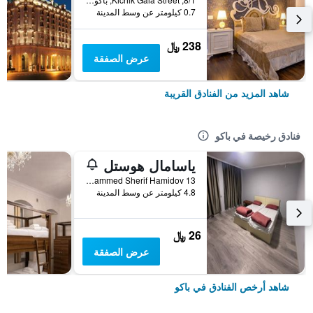
0.7 كيلومتر عن وسط المدينة
238 ﷼
عرض الصفقة
شاهد المزيد من الفنادق القريبة
فنادق رخيصة في باكو
ياسامال هوستل
General Mammed Sherif Hamidov 13, باكو, أذربيجان
4.8 كيلومتر عن وسط المدينة
26 ﷼
عرض الصفقة
شاهد أرخص الفنادق في باكو