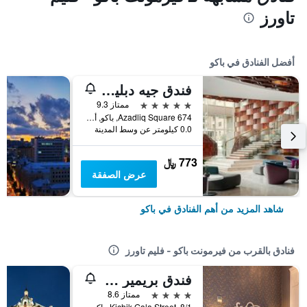
تاورز
أفضل الفنادق في باكو
فندق جيه دبليو ماريوت أبشيرون باكو
5 نجوم
ممتاز 9.3
674 Azadliq Square, باكو, أذربيجان
0.0 كيلومتر عن وسط المدينة
773 ﷼
عرض الصفقة
شاهد المزيد من أهم الفنادق في باكو
فنادق بالقرب من فيرمونت باكو - فليم تاورز
فندق بريمير أولد غايتس
4 نجوم
ممتاز 8.6
8/1, Kichik Gala Street, باكو, أذربيجان