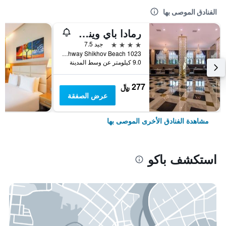
الفنادق الموصى بها
رمادا باي ويندام باكو
4 نجوم
جيد 7.5
Salyan Highway Shikhov Beach 1023, باكو, أذربيجان
9.0 كيلومتر عن وسط المدينة
277 ﷼
عرض الصفقة
مشاهدة الفنادق الأخرى الموصى بها
استكشف باكو