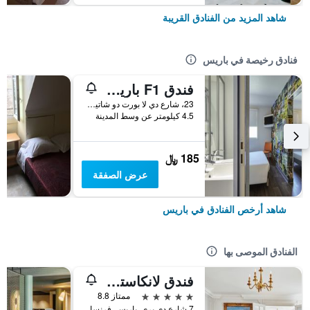
شاهد المزيد من الفنادق القريبة
فنادق رخيصة في باريس
فندق F1 باريس بورت دو شاتيلون
23، شارع دي لا بورت دو شاتيلون, باريس, فرنسا
4.5 كيلومتر عن وسط المدينة
185 ﷼
عرض الصفقة
شاهد أرخص الفنادق في باريس
الفنادق الموصى بها
فندق لانكاستر باريس شانزليزيه
5 نجوم
ممتاز 8.8
7 شارع دي بري, باريس, فرنسا