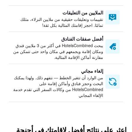
الملايين من التعليقات
تقييمات وتعليقات حقيقية من ملايين النزلاء، مثلك
تمامًا. احجز إقامتك المثالية بكل ثقة!
أفضل صفقات الفنادق
يبحث HotelsCombined في أكثر من 3 ملايين فندق
ومكان إقامة ويجمعهم في مكان واحد حتى تتمكن من
مقارنة أماكن الإقامة المثالية.
إلغاء مجاني
من الوارد أن تتغير الخطط — نتفهم ذلك. ولهذا يمكنك
البحث وحجز فنادق وأماكن إقامة على
HotelsCombined من وكالات السفر التي تقدم خدمة
الإلغاء المجاني
اعثر على نتائج أفضل لإقامتك في أجنحة