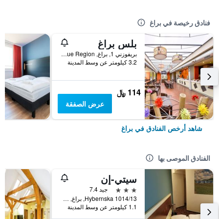
فنادق رخيصة في براغ
بلس براغ
بريفوزني 1, براغ, Prague Region, جمهورية التشيك
3.2 كيلومتر عن وسط المدينة
114 ﷼
عرض الصفقة
شاهد أرخص الفنادق في براغ
الفنادق الموصى بها
سيتي-إن
3 نجوم
جيد 7.4
Hybernska 1014/13, براغ, Prague Region, جمهورية التشيك
1.1 كيلومتر عن وسط المدينة