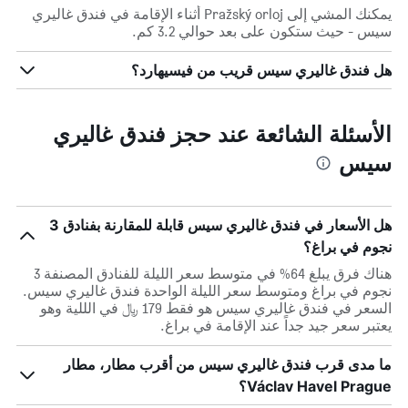
يمكنك المشي إلى Pražský orloj أثناء الإقامة في فندق غاليري
سيس - حيث ستكون على بعد حوالي 3.2 كم.
هل فندق غاليري سيس قريب من فيسيهارد؟
الأسئلة الشائعة عند حجز فندق غاليري
سيس
هل الأسعار في فندق غاليري سيس قابلة للمقارنة بفنادق 3
نجوم في براغ؟
هناك فرق يبلغ 64% في متوسط ​​سعر الليلة للفنادق المصنفة 3
نجوم في براغ ومتوسط ​​سعر الليلة الواحدة فندق غاليري سيس.
السعر في فندق غاليري سيس هو فقط 179 ﷼ في الللية وهو
يعتبر سعر جيد جداً عند الإقامة في براغ.
ما مدى قرب فندق غاليري سيس من أقرب مطار، مطار
Václav Havel Prague؟