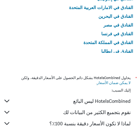
الفنادق في الامارات العربية المتحدة
الفنادق في البحرين
الفنادق في مصر
الفنادق في فرنسا
الفنادق في المملكة المتحدة
الفنادق في إيطاليا
الفنادق في تايلاند
*
يحاول HotelsCombined بشكل دائم الحصول على الأسعار الدقيقة، ولكن
لا يمكن ضمان الأسعار
.
إليك السبب:
HotelsCombined ليس البائع
نقوم بتجميع الكثير من البيانات لك
لماذا لا تكون الأسعار دقيقة بنسبة 100٪؟