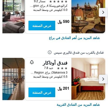
5 نجوم
ممتاز 9.2
كرالودفوروسكا 4, براغ, Prague Region, جمهورية التشيك
0.0 كيلومتر عن وسط المدينة
590 ﷼
عرض الصفقة
شاهد المزيد من أهم الفنادق في براغ
فنادق بالقرب من فندق غاليري سيس
فندق أوتاكار
3 نجوم
جيد 7.8
Otakarova 3, براغ, Prague Region, جمهورية التشيك
0.5 كيلومتر عن وسط المدينة
201 ﷼
عرض الصفقة
شاهد المزيد من الفنادق القريبة