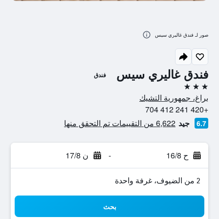
صور لـ فندق غاليري سيس
فندق غاليري سيس
فندق
3 نجوم
براغ، جمهورية التشيك
+420 241 412 704
جيد
6,622 من التقييمات تم التحقق منها
6.7
ح 16/8
-
ن 17/8
2 من الضيوف، غرفة واحدة
بحث