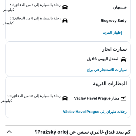
رحلة بالسيارة إلى 7 من الدقائق
3.5
فيسيهارد
كيلومتر
رحلة بالسيارة إلى 6 من الدقائق
3.1
Riegrovy Sady
كيلومتر
إظهار المزيد
سيارت ايجار
المعدل اليومي 66 ﷼
سيارات للاستئجار في براغ
المطارات القريبة
رحلة بالسيارة إلى 28 من الدقائق
19.0
مطار Václav Havel Prague
كيلومتر
رحلات طيران إلى Václav Havel Prague
كم يبعد فندق غاليري سيس عن Pražský orloj؟