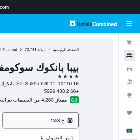
.com
رحلات طيران
الصفحة الرئيسية
تايلاند
73,741
l Thailand
فنادق
بيبا بانكوك سوكومفيت 11 باي كينجستو
سيارات
4 نجوم
حزم العروض
16 Soi Sukhumvit 11, 10110, بانكوك, Bangkok, تايلاند
+66 2 483 5999
استكشاف
ممتاز
4,283 من التقييمات تم التحقق منها
8.3
رحلات
خ 13/8
-
العَرَبِيَّة
2 من الضيوف، غرفة واحدة