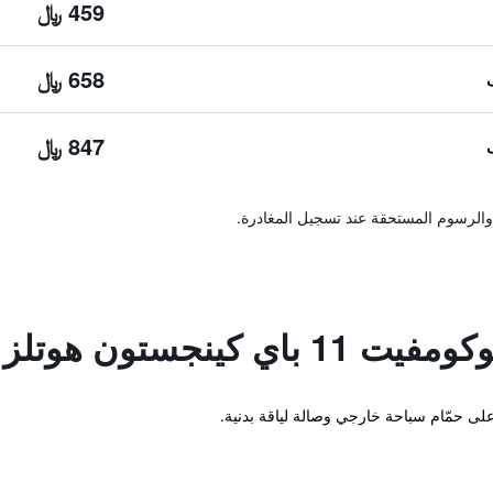
459 ﷼
658 ﷼
847 ﷼
والرسوم المستحقة عند تسجيل المغادرة.
ي كينجستون هوتلز
لى حمّام سباحة خارجي وصالة لياقة بدنية.