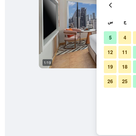
ج
س
5
4
12
11
1/19
آخر
19
18
26
25