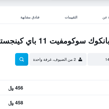
 عن
التقييمات
فنادق مشابهة
ومفيت 11 باي كينجستون هوتلز
2 من الضيوف، غرفة واحدة
456 ﷼
458 ﷼