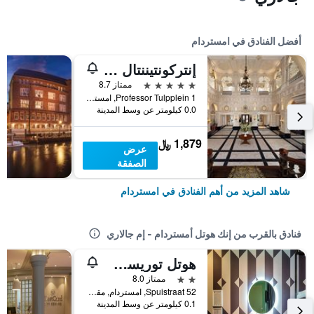
أفضل الفنادق في امستردام
إنتركونتيننتال أمستل أمستردام
5 نجوم
ممتاز 8.7
Professor Tulpplein 1, امستردام, مقاطعة شمال هولندا, هولندا
0.0 كيلومتر عن وسط المدينة
1,879 ﷼
عرض
الصفقة
شاهد المزيد من أهم الفنادق في امستردام
فنادق بالقرب من إنك هوتل أمستردام - إم جالاري
هوتل توريست إن
2 نجمتين
ممتاز 8.0
Spuistraat 52, امستردام, مقاطعة شمال هولندا, هولندا
0.1 كيلومتر عن وسط المدينة