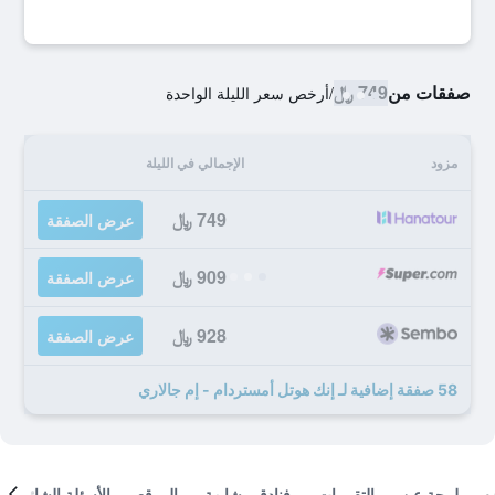
صفقات من
749 ﷼
/
أرخص سعر الليلة الواحدة
مزود
الإجمالي في الليلة
749 ﷼
عرض الصفقة
909 ﷼
عرض الصفقة
928 ﷼
عرض الصفقة
58 صفقة إضافية لـ إنك هوتل أمستردام - إم جالاري
لمحة عن
التقييمات
فنادق مشابهة
الموقع
الأسئلة الشائعة