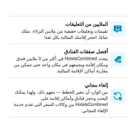
الملايين من التعليقات
تقييمات وتعليقات حقيقية من ملايين النزلاء، مثلك
تمامًا. احجز إقامتك المثالية بكل ثقة!
أفضل صفقات الفنادق
يبحث HotelsCombined في أكثر من 3 ملايين فندق
ومكان إقامة ويجمعهم في مكان واحد حتى تتمكن من
مقارنة أماكن الإقامة المثالية.
إلغاء مجاني
من الوارد أن تتغير الخطط — نتفهم ذلك. ولهذا يمكنك
البحث وحجز فنادق وأماكن إقامة على
HotelsCombined من وكالات السفر التي تقدم خدمة
الإلغاء المجاني