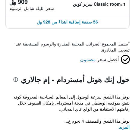
909 ﷼
Classic room، 1 سرير كوين
سعر الليلة شامل الرسوم
56 صفقة إضافية ابتداءً من 928 ﷼
*
يشمل المجموع الضرائب المحلية المقدرة والرسوم المستحقة عند
تسجيل المغادرة.
أفضل سعر
مضمون
حول إنك هوتل أمستردام - إم جالاري
يوفر هذا الفندق سرعة الوصول إلى المعالم السياحية المعروفة كونه
يتمتع بموقعه الوسطي في مدينة امستردام. بإمكان الضيوف خلال
إقامتهم الاستفادة من الواي فاي المجاني.
يوفر هذا الفندق والمصنف 4 نجوم غ...
المزيد