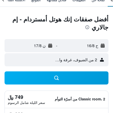
أفضل صفقات إنك هوتل أمستردام - إم
جالاري
ح 16/8
-
ن 17/8
2 من الضيوف، غرفة واحدة
749 ﷼
Classic room، 2 من أسرّة التوأم
سعر الليلة شامل الرسوم