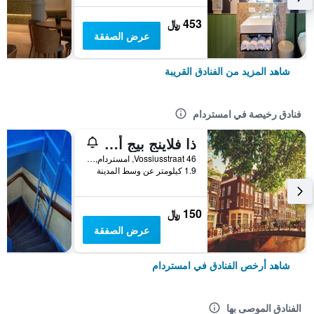
453 ﷼
عرض الصفقة
شاهد المزيد من الفنادق القريبة
فنادق رخيصة في امستردام
ذا فلاينج بيج أبتاون هوستل
Vossiusstraat 46, امستردام, مقاطعة شمال هولندا, هولندا
1.9 كيلومتر عن وسط المدينة
150 ﷼
عرض الصفقة
شاهد أرخص الفنادق في امستردام
الفنادق الموصى بها