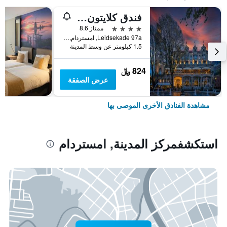
فندق كلايتون أمستردام أمريكان
4 نجوم
ممتاز 8.6
Leidsekade 97a, امستردام, مقاطعة شمال هولندا, هولندا
1.5 كيلومتر عن وسط المدينة
824 ﷼
عرض الصفقة
مشاهدة الفنادق الأخرى الموصى بها
استكشفمركز المدينة, امستردام