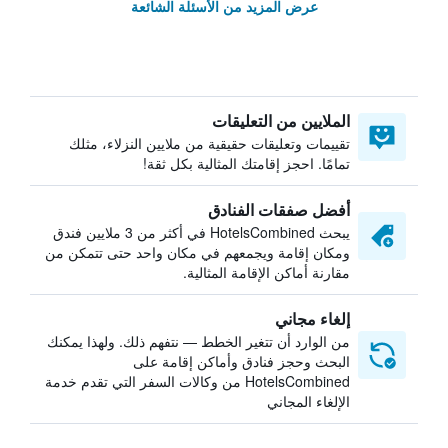
عرض المزيد من الأسئلة الشائعة
الملايين من التعليقات
تقييمات وتعليقات حقيقية من ملايين النزلاء، مثلك
تمامًا. احجز إقامتك المثالية بكل ثقة!
أفضل صفقات الفنادق
يبحث HotelsCombined في أكثر من 3 ملايين فندق
ومكان إقامة ويجمعهم في مكان واحد حتى تتمكن من
مقارنة أماكن الإقامة المثالية.
إلغاء مجاني
من الوارد أن تتغير الخطط — نتفهم ذلك. ولهذا يمكنك
البحث وحجز فنادق وأماكن إقامة على
HotelsCombined من وكالات السفر التي تقدم خدمة
الإلغاء المجاني