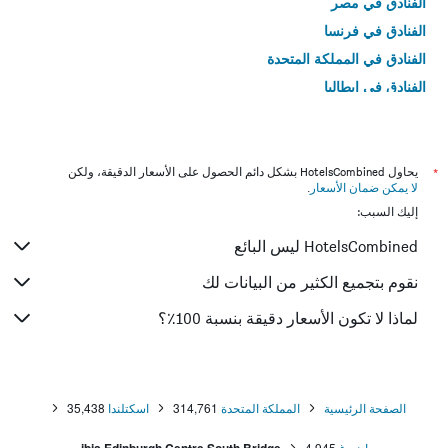
الفنادق في مصر
الفنادق في فرنسا
الفنادق في المملكة المتحدة
الفنادق في إيطاليا
الفنادق في تايلاند
*
يحاول HotelsCombined بشكل دائم الحصول على الأسعار الدقيقة، ولكن
لا يمكن ضمان الأسعار
.
إليك السبب:
HotelsCombined ليس البائع
نقوم بتجميع الكثير من البيانات لك
لماذا لا تكون الأسعار دقيقة بنسبة 100٪؟
الصفحة الرئيسية
المملكة المتحدة
314,761
اسكتلندا
35,438
إدنبرغ
4,945