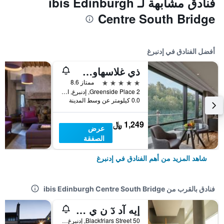
فنادق مشابهة لـ ibis Edinburgh
Centre South Bridge
أفضل الفنادق في إدنبرغ
ذي غلاسهاوس، أوتوغراف كولكشن
5 نجوم
ممتاز 8.6
2 Greenside Place, إدنبرغ, المملكة المتحدة
0.0 كيلومتر عن وسط المدينة
1,249 ﷼
عرض
الصفقة
شاهد المزيد من أهم الفنادق في إدنبرغ
فنادق بالقرب من ibis Edinburgh Centre South Bridge
إيه آد دٓ ن ي اوج شيتي - هوستل
50 Blackfriars Street, إدنبرغ, المملكة المتحدة