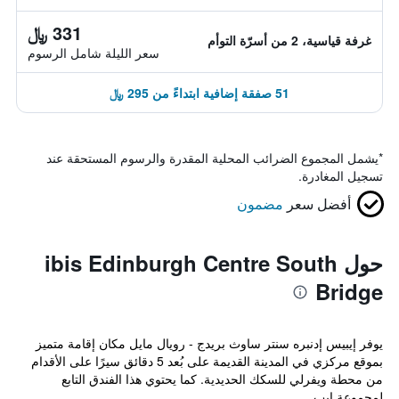
331 ﷼
غرفة قياسية، 2 من أسرّة التوأم
سعر الليلة شامل الرسوم
51 صفقة إضافية ابتداءً من 295 ﷼
*
يشمل المجموع الضرائب المحلية المقدرة والرسوم المستحقة عند
تسجيل المغادرة.
أفضل سعر
مضمون
حول ibis Edinburgh Centre South
Bridge
يوفر إيبيس إدنبره سنتر ساوث بريدج - رويال مايل مكان إقامة متميز
بموقع مركزي في المدينة القديمة على بُعد 5 دقائق سيرًا على الأقدام
من محطة ويفرلي للسكك الحديدية. كما يحتوي هذا الفندق التابع
لمجموعة إيب...