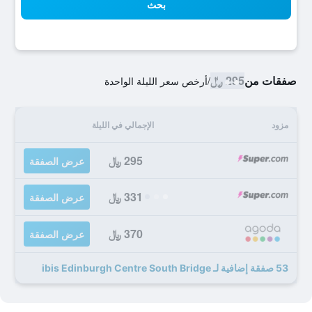
بحث
صفقات من
295 ﷼
/
أرخص سعر الليلة الواحدة
مزود
الإجمالي في الليلة
295 ﷼
عرض الصفقة
331 ﷼
عرض الصفقة
370 ﷼
عرض الصفقة
53 صفقة إضافية لـ ibis Edinburgh Centre South Bridge