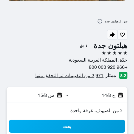
صور لـ هيلتون جدة
هيلتون جدة
فندق
5 نجوم
جدّة، المملكة العربية السعودية
+966 920 003 800
ممتاز
2,971 من التقييمات تم التحقق منها
8.2
ج 14/8
-
س 15/8
2 من الضيوف، غرفة واحدة
بحث