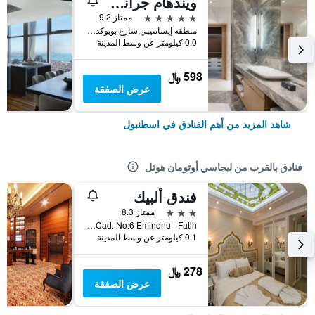
ويندهام جراند إسطنبول ليفينت
5 نجوم
ممتاز 9.2
منطقة إيسانتيبي,شارع بويوكديري 177-183 شيشلي, اسطنبول, تركيا
0.0 كيلومتر عن وسط المدينة
598 ﷼
عرض الصفقة
شاهد المزيد من أهم الفنادق في اسطنبول
فنادق بالقرب من ليجاسي أوتومان هوتل
فندق ألبيك
3 نجوم
ممتاز 8.3
Hobyar Mah. Arpacilar Cad. No:6 Eminonu - Fatih, اسطنبول, تركيا
0.1 كيلومتر عن وسط المدينة
278 ﷼
عرض الصفقة