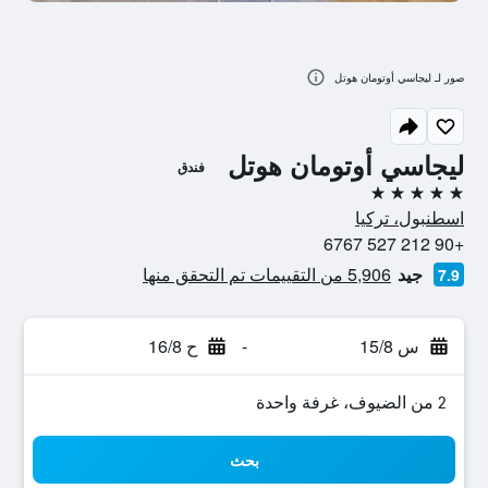
صور لـ ليجاسي أوتومان هوتل
ليجاسي أوتومان هوتل
فندق
5 نجوم
اسطنبول، تركيا
+90 212 527 6767
جيد
5,906 من التقييمات تم التحقق منها
7.9
س 15/8
-
ح 16/8
2 من الضيوف، غرفة واحدة
بحث