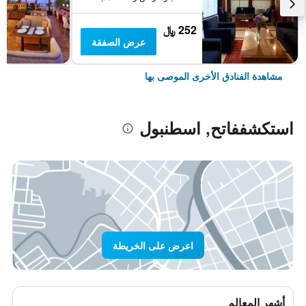
252 ﷼
عرض الصفقة
مشاهدة الفنادق الأخرى الموصى بها
استكشففاتح, اسطنبول
اعرض على الخريطة
أشهر المعالم