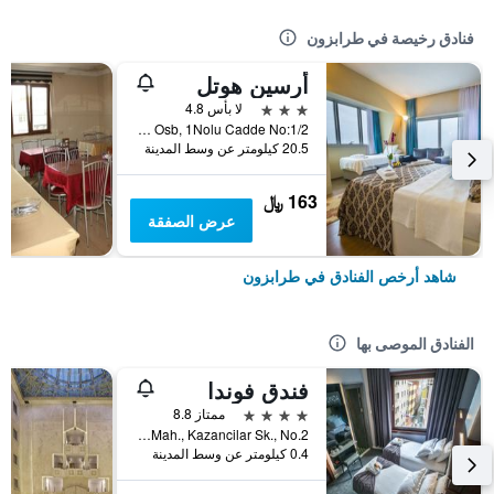
فنادق رخيصة في طرابزون
أرسين هوتل
3 نجوم
لا بأس 4.8
Yesilyali Mahallesi Arsin Osb, 1Nolu Cadde No:1/2, طرابزون, تركيا
20.5 كيلومتر عن وسط المدينة
163 ﷼
عرض الصفقة
شاهد أرخص الفنادق في طرابزون
الفنادق الموصى بها
فندق فوندا
4 نجوم
ممتاز 8.8
Carsi Mah., Kazancilar Sk., No.2, طرابزون, تركيا
0.4 كيلومتر عن وسط المدينة