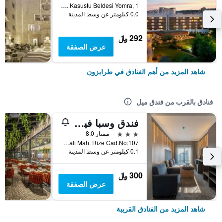
Cumhuriyet Mah. Kasustu Beldesi Yomra, 1, طرابزون, تركيا
0.0 كيلومتر عن وسط المدينة
292 ﷼
عرض الصفقة
شاهد المزيد من أهم الفنادق في طرابزون
فنادق بالقرب من فندق ميل
فندق وسبا فينغو
3 نجوم
ممتاز 8.0
Gulyali Mah. Rize Cad.No:107, طرابزون, تركيا
0.1 كيلومتر عن وسط المدينة
300 ﷼
عرض الصفقة
شاهد المزيد من الفنادق القريبة