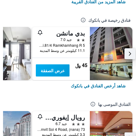
شاهد المزيد من الفنادق القريبة
فنادق رخيصة في بانكوك
بدي مانشن
2 نجمتين
جيد 7.0
5 Soi.81/4 Ramkhamhang R., بانكوك, تايلاند
11.1 كيلومتر عن وسط المدينة
45 ﷼
عرض الصفقة
شاهد أرخص الفنادق في بانكوك
الفنادق الموصى بها
رويال إيفوري سوكومفيت نانا
3 نجوم
جيد 6.7
73 Sukhumvit Soi 4 Road, (nana), بانكوك, تايلاند
3.3 كيلومتر عن وسط المدينة