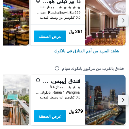
ذا بيركيلي هوتل براتونام
5 نجوم
ممتاز 8.8
559 Ratcharaprarop Rd., Makkasan, Ratchathewi, Ba, بانكوك, تايلاند
0.0 كيلومتر عن وسط المدينة
261 ﷼
عرض الصفقة
شاهد المزيد من أهم الفنادق في بانكوك
فنادق بالقرب من مركيور بانكوك سيام
فندق إيبيس، بانكوك سيام
3 نجوم
ممتاز 8.4
Rama 1 Wangmai, بانكوك, تايلاند
0.0 كيلومتر عن وسط المدينة
279 ﷼
عرض الصفقة