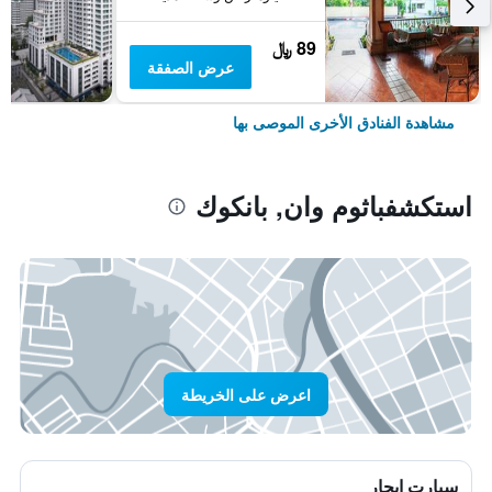
89 ﷼
عرض الصفقة
مشاهدة الفنادق الأخرى الموصى بها
استكشفباثوم وان, بانكوك
اعرض على الخريطة
سيارت ايجار