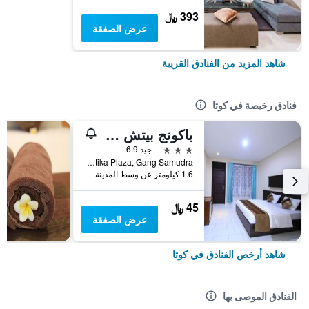
393 ﷼
عرض الصفقة
شاهد المزيد من الفنادق القريبة
فنادق رخيصة في كوتا
باكونج بيتش ريزورت
3 نجوم
جيد 6.9
Jalan Kartika Plaza, Gang Samudra, كوتا, إندونيسيا
1.6 كيلومتر عن وسط المدينة
45 ﷼
عرض الصفقة
شاهد أرخص الفنادق في كوتا
الفنادق الموصى بها