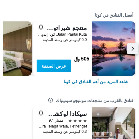
أفضل الفنادق في كوتا
منتجع شيراتون بالي كوتا
Jalan Pantai Kuta, كوتا, إندونيسيا
0.0 كيلومتر عن وسط المدينة
505 ﷼
عرض الصفقة
شاهد المزيد من أهم الفنادق في كوتا
فنادق بالقرب من منتجعات مونتيجو سيمينياك
سيكادا لوكشري تاونهاوسيز
4 نجوم
ممتاز 9.1
Jl Pura Telaga Waja, Petitenget, كوتا, إندونيسيا
0.3 كيلومتر عن وسط المدينة