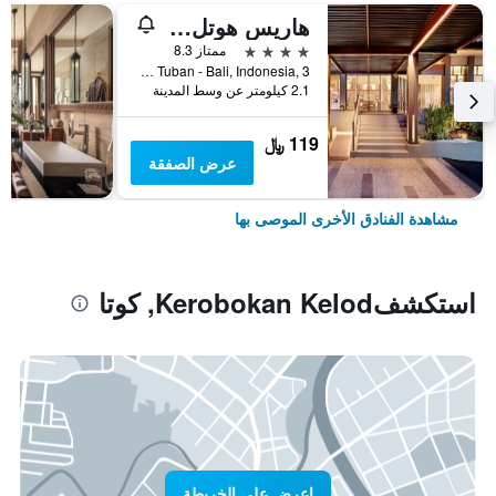
هاريس هوتل كوتا توبان بالي
4 نجوم
ممتاز 8.3
Jl.Dewi Sartika Tuban - Bali, Indonesia, 3, كوتا, إندونيسيا
2.1 كيلومتر عن وسط المدينة
119 ﷼
عرض الصفقة
مشاهدة الفنادق الأخرى الموصى بها
استكشفKerobokan Kelod, كوتا
اعرض على الخريطة